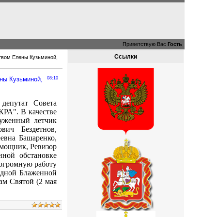
Приветствую Вас
Гость
Ссылки
ством Елены Кузьминой,
ены Кузьминой,
08:10
 депутат Совета
КРА". В качестве
луженный летчик
вич Бездетнов,
евна Башаренко,
омощник, Ревизор
ой обстановке
 огромную работу
едной Блаженной
м Святой (2 мая