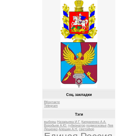
Соц. закладки
ВКонтакте
Telegram
Тэги
выборы
Назарьева И.Г.
Капраненко А.А.
Воробьев А.Ю.
губернатор
подмосковье
Лев
Лещенко
Алешин А.Н.
светофор