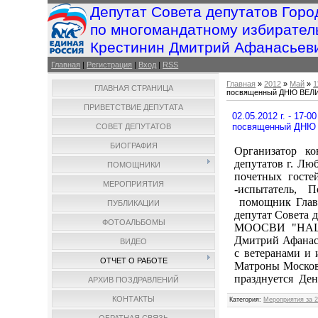
Депутат Совета депутатов Горо
по многомандатному избирател
Крестинин Дмитрий Афанасьев
Главная
|
Регистрация
|
Вход
|
RSS
Главная
»
2012
»
Май
»
1
ГЛАВНАЯ СТРАНИЦА
посвященный ДНЮ ВЕ
ПРИВЕТСТВИЕ ДЕПУТАТА
02.05.2012 г. - 17
посвященный ДН
СОВЕТ ДЕПУТАТОВ
БИОГРАФИЯ
Организатор ко
депутатов г. Лю
ПОМОЩНИКИ
почетных госте
МЕРОПРИЯТИЯ
-испытатель, 
помощник Главы
ПУБЛИКАЦИИ
депутат Совета 
ФОТОАЛЬБОМЫ
МООСВИ "НАШЕ
Дмитрий Афанась
ВИДЕО
с ветеранами и 
ОТЧЕТ О РАБОТЕ
Матроны Москов
празднуется Ден
АРХИВ ПОЗДРАВЛЕНИЙ
КОНТАКТЫ
Категория
:
Мероприятия за 2