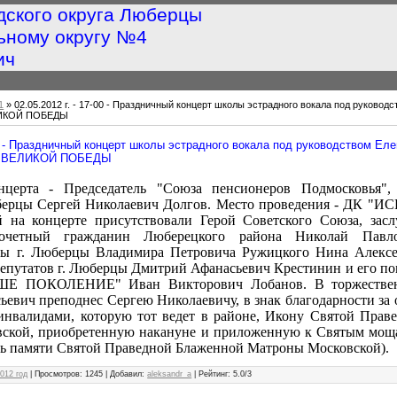
дского округа Люберцы
ьному округу №4
ич
1
» 02.05.2012 г. - 17-00 - Праздничный концерт школы эстрадного вокала под руковод
ЛИКОЙ ПОБЕДЫ
-00 - Праздничный концерт школы эстрадного вокала под руководством Ел
Ю ВЕЛИКОЙ ПОБЕДЫ
нцерта - Председатель "Союза пенсионеров Подмосковья",
берцы Сергей Николаевич Долгов. Место проведения - ДК "ИС
й на концерте присутствовали Герой Советского Союза, зас
Почетный гражданин Люберецкого района Николай Павло
 г. Люберцы Владимира Петровича Ружицкого Нина Алексе
депутатов г. Люберцы Дмитрий Афанасьевич Крестинин и его п
 ПОКОЛЕНИЕ" Иван Викторович Лобанов. В торжественн
евич преподнес Сергею Николаевичу, в знак благодарности за
инвалидами, которую тот ведет в районе, Икону Святой Прав
ской, приобретенную накануне и приложенную к Святым моща
ь памяти Святой Праведной Блаженной Матроны Московской).
012 год
|
Просмотров
: 1245 |
Добавил
:
aleksandr_a
|
Рейтинг
:
5.0
/
3