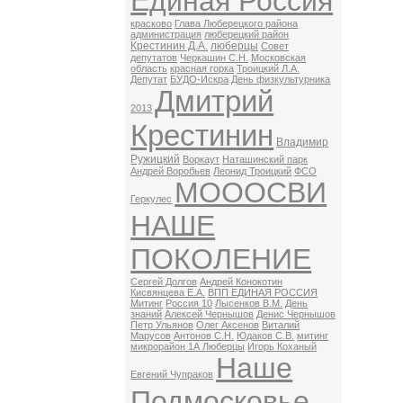
Единая Россия
красково
Глава Люберецкого района
администрация
люберецкий район
Крестинин Д.А.
люберцы
Совет
депутатов
Черкашин С.Н.
Московская
область
красная горка
Троицкий Л.А.
Депутат
БУДО-Искра
День физкультурника
Дмитрий
2013
Крестинин
Владимир
Ружицкий
Воркаут
Наташинский парк
Андрей Воробьев
Леонид Троицкий
ФСО
МОООСВИ
Геркулес
НАШЕ
ПОКОЛЕНИЕ
Сергей Долгов
Андрей Конокотин
Кисвянцева Е.А.
ВПП ЕДИНАЯ РОССИЯ
Митинг
Россия 10
Лысенков В.М.
День
знаний
Алексей Чернышов
Денис Чернышов
Петр Ульянов
Олег Аксенов
Виталий
Марусов
Антонов С.Н.
Юдаков С.В.
митинг
микрорайон 1А Люберцы
Игорь Коханый
Наше
Евгений Чупраков
Подмосковье