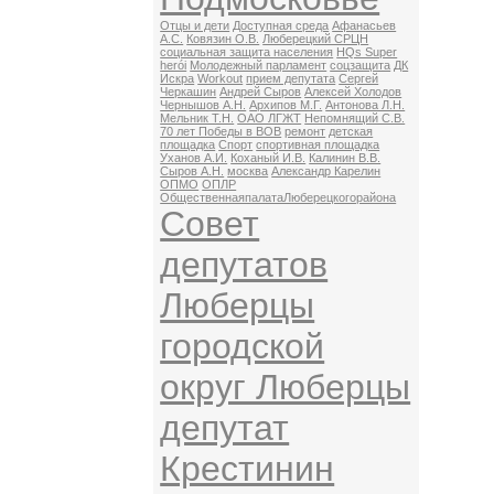
Отцы и дети
Доступная среда
Афанасьев
А.С.
Ковязин О.В.
Люберецкий СРЦН
социальная защита населения
HQs Super
herói
Молодежный парламент
соцзащита
ДК
Искра
Workout
прием депутата
Сергей
Черкашин
Андрей Сыров
Алексей Холодов
Чернышов А.Н.
Архипов М.Г.
Антонова Л.Н.
Мельник Т.Н.
ОАО ЛГЖТ
Непомнящий С.В.
70 лет Победы в ВОВ
ремонт
детская
площадка
Спорт
спортивная площадка
Уханов А.И.
Коханый И.В.
Калинин В.В.
Сыров А.Н.
москва
Александр Карелин
ОПМО
ОПЛР
ОбщественнаяпалатаЛюберецкогорайона
Совет
депутатов
Люберцы
городской
округ Люберцы
депутат
Крестинин