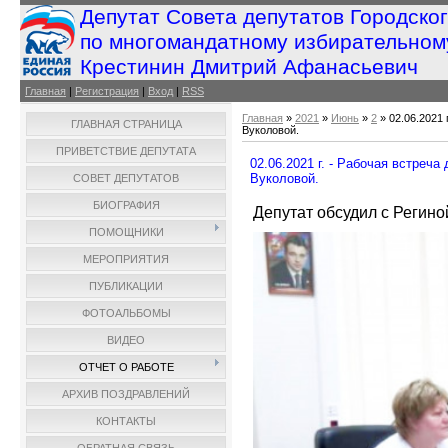
Депутат Совета депутатов Городско
по многомандатному избирательном
Крестинин Дмитрий Афанасьевич
Главная
|
Регистрация
|
Вход
|
RSS
Главная
»
2021
»
Июнь
»
2
» 02.06.2021
ГЛАВНАЯ СТРАНИЦА
Вуколовой.
ПРИВЕТСТВИЕ ДЕПУТАТА
02.06.2021 г. - Рабочая встре
Вуколовой.
СОВЕТ ДЕПУТАТОВ
БИОГРАФИЯ
Депутат обсудил с Регин
ПОМОЩНИКИ
МЕРОПРИЯТИЯ
ПУБЛИКАЦИИ
ФОТОАЛЬБОМЫ
ВИДЕО
ОТЧЕТ О РАБОТЕ
АРХИВ ПОЗДРАВЛЕНИЙ
КОНТАКТЫ