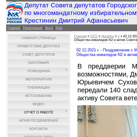
Депутат Совета депутатов Городско
по многомандатному избирательном
Крестинин Дмитрий Афанасьевич
Главная
|
Регистрация
|
Вход
|
RSS
Главная
»
2021
»
Декабрь
»
2
» 02.12.20
ГЛАВНАЯ СТРАНИЦА
Общества инвалидов N2 и актив Совета
ПРИВЕТСТВИЕ ДЕПУТАТА
02.12.2021 г. - Поздравление 
Общества инвалидов N2 и актив
СОВЕТ ДЕПУТАТОВ
БИОГРАФИЯ
В преддверии М
ПОМОЩНИКИ
возможностями, Д
МЕРОПРИЯТИЯ
Юрьевичем Сухов
ПУБЛИКАЦИИ
передали 140 сла
ФОТОАЛЬБОМЫ
активу Совета вет
ВИДЕО
ОТЧЕТ О РАБОТЕ
АРХИВ ПОЗДРАВЛЕНИЙ
КОНТАКТЫ