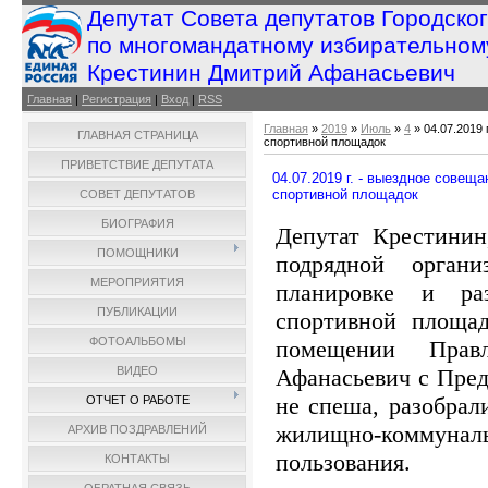
Депутат Совета депутатов Городско
по многомандатному избирательном
Крестинин Дмитрий Афанасьевич
Главная
|
Регистрация
|
Вход
|
RSS
Главная
»
2019
»
Июль
»
4
» 04.07.2019 
ГЛАВНАЯ СТРАНИЦА
спортивной площадок
ПРИВЕТСТВИЕ ДЕПУТАТА
04.07.2019 г. - выездное совещ
спортивной площадок
СОВЕТ ДЕПУТАТОВ
БИОГРАФИЯ
Депутат Крестинин
ПОМОЩНИКИ
подрядной орган
МЕРОПРИЯТИЯ
планировке и ра
ПУБЛИКАЦИИ
спортивной площад
ФОТОАЛЬБОМЫ
помещении Прав
Афанасьевич с Пред
ВИДЕО
не спеша, разобрал
ОТЧЕТ О РАБОТЕ
жилищно-коммуна
АРХИВ ПОЗДРАВЛЕНИЙ
пользования.
КОНТАКТЫ