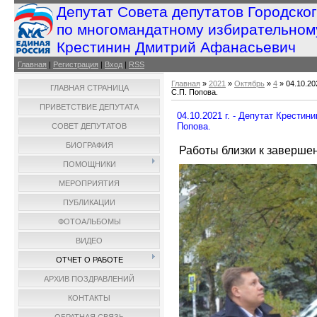
Депутат Совета депутатов Городско
по многомандатному избирательном
Крестинин Дмитрий Афанасьевич
Главная
|
Регистрация
|
Вход
|
RSS
Главная
»
2021
»
Октябрь
»
4
» 04.10.20
ГЛАВНАЯ СТРАНИЦА
С.П. Попова.
ПРИВЕТСТВИЕ ДЕПУТАТА
04.10.2021 г. - Депутат Крести
Попова.
СОВЕТ ДЕПУТАТОВ
БИОГРАФИЯ
Работы близки к заверше
ПОМОЩНИКИ
МЕРОПРИЯТИЯ
ПУБЛИКАЦИИ
ФОТОАЛЬБОМЫ
ВИДЕО
ОТЧЕТ О РАБОТЕ
АРХИВ ПОЗДРАВЛЕНИЙ
КОНТАКТЫ