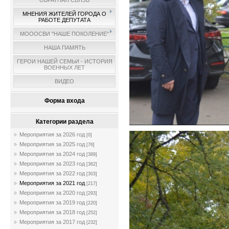
ОБРАТНАЯ СВЯЗЬ
МНЕНИЯ ЖИТЕЛЕЙ ГОРОДА О
РАБОТЕ ДЕПУТАТА
МОООСВИ "НАШЕ ПОКОЛЕНИЕ"
НАША ПАМЯТЬ
ГЕРОИ НАШЕЙ СЕМЬИ - ИСТОРИЯ
ВОЕННЫХ ЛЕТ
ВИДЕО
Форма входа
Категории раздела
Мероприятия за 2026 год
[0]
Мероприятия за 2025 год
[76]
Мероприятия за 2024 год
[389]
Мероприятия за 2023 год
[362]
Мероприятия за 2022 год
[303]
Мероприятия за 2021 год
[217]
Мероприятия за 2020 год
[293]
Мероприятия за 2019 год
[220]
Мероприятия за 2018 год
[252]
Мероприятия за 2017 год
[232]