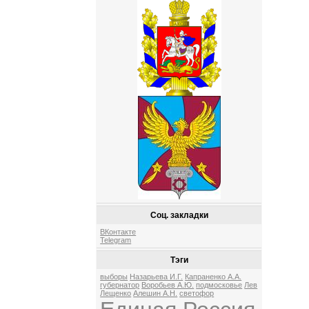
Соц. закладки
ВКонтакте
Telegram
Тэги
выборы
Назарьева И.Г.
Капраненко А.А.
губернатор
Воробьев А.Ю.
подмосковье
Лев
Лещенко
Алешин А.Н.
светофор