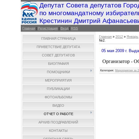
Депутат Совета депутатов Горо
по многомандатному избирател
Крестинин Дмитрий Афанасьев
Главная
|
Регистрация
|
Вход
|
RSS
Главная
»
2012
»
Январь
ГЛАВНАЯ СТРАНИЦА
№2.
ПРИВЕТСТВИЕ ДЕПУТАТА
05 мая 2009 г. Вы
СОВЕТ ДЕПУТАТОВ
Организатор - О
БИОГРАФИЯ
Категория
:
Мероприятия за 2
ПОМОЩНИКИ
МЕРОПРИЯТИЯ
ПУБЛИКАЦИИ
ФОТОАЛЬБОМЫ
ВИДЕО
ОТЧЕТ О РАБОТЕ
АРХИВ ПОЗДРАВЛЕНИЙ
КОНТАКТЫ