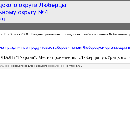
дского округа Люберцы
ьному округу №4
ич
»
30
» 05 мая 2009 г. Выдача праздничных продуктовых наборов членам Люберецкой о
дача праздничных продуктовых наборов членам Люберецкой организации 
ОВАЛВ "Гвардия". Место проведения: г.Люберцы, ул.Урицкого, д
009 год
|
Просмотров
: 1166 |
Добавил
:
aleksandr_a
|
Рейтинг
:
5.0
/
2