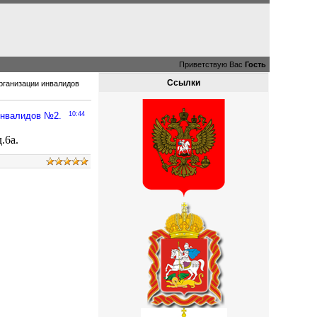
Приветствую Вас
Гость
Ссылки
рганизации инвалидов
инвалидов №2.
10:44
.6а.