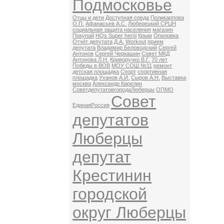
Подмосковье
Отцы и дети
Доступная среда
Поликарпова
О.П.
Афанасьев А.С.
Люберецкий СРЦН
социальная защита населения
магазин
Покупай
HQs Super herói
Крым
Опиловка
Отчёт депутата
Д.А.
Workout
прием
депутата
Владимир Беловодский
Сергей
Антонов
Сергей Черкашин
Совет МКД
Антонова Л.Н.
Криворучко В.Г.
70 лет
Победы в ВОВ
МОУ СОШ №11
ремонт
детская площадка
Спорт
спортивная
площадка
Уханов А.И.
Сыров А.Н.
Выставка
москва
Александр Карелин
СоветдепутатовгородаЛюберцы
ОПМО
Совет
ЕдинаяРоссия
депутатов
Люберцы
депутат
Крестинин
городской
округ Люберцы