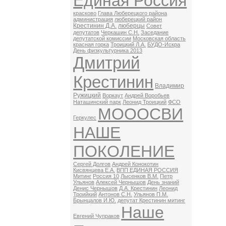
Единая Россия
красково
Глава Люберецкого района
администрация
люберецкий район
Крестинин Д.А.
люберцы
Совет
депутатов
Черкашин С.Н.
Заседание
депутатской комиссии
Московская область
красная горка
Троицкий Л.А.
БУДО-Искра
День физкультурника 2013
Дмитрий
Крестинин
Владимир
Ружицкий
Воркаут
Андрей Воробьев
Наташинский парк
Леонид Троицкий
ФСО
МОООСВИ
Геркулес
НАШЕ
ПОКОЛЕНИЕ
Сергей Долгов
Андрей Конокотин
Кисвянцева Е.А.
ВПП ЕДИНАЯ РОССИЯ
Митинг
Россия 10
Лысенков В.М.
Петр
Ульянов
Алексей Чернышов
День знаний
Денис Чернышов
Д.А. Крестинин
Леонид
Троийкий
Антонов С.Н.
Ульянов П.М.
Брынцалов И.Ю.
депутат Крестинин митинг
Наше
Евгений Чупраков