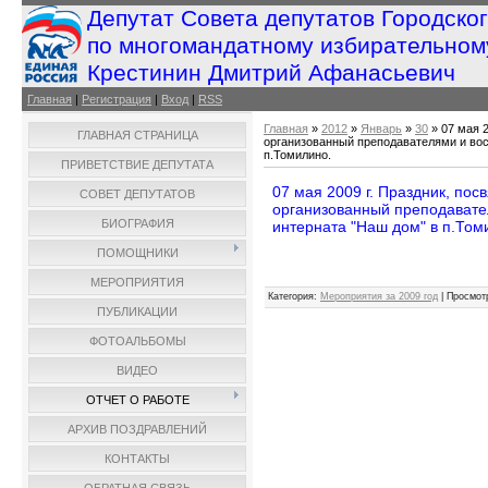
Депутат Совета депутатов Городско
по многомандатному избирательном
Крестинин Дмитрий Афанасьевич
Главная
|
Регистрация
|
Вход
|
RSS
Главная
»
2012
»
Январь
»
30
» 07 мая 
ГЛАВНАЯ СТРАНИЦА
организованный преподавателями и во
п.Томилино.
ПРИВЕТСТВИЕ ДЕПУТАТА
07 мая 2009 г. Праздник, по
СОВЕТ ДЕПУТАТОВ
организованный преподавате
БИОГРАФИЯ
интерната "Наш дом" в п.Том
ПОМОЩНИКИ
МЕРОПРИЯТИЯ
Категория
:
Мероприятия за 2009 год
|
Просмот
ПУБЛИКАЦИИ
ФОТОАЛЬБОМЫ
ВИДЕО
ОТЧЕТ О РАБОТЕ
АРХИВ ПОЗДРАВЛЕНИЙ
КОНТАКТЫ