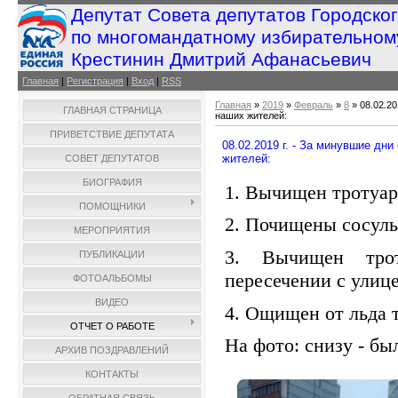
Депутат Совета депутатов Городско
по многомандатному избирательном
Крестинин Дмитрий Афанасьевич
Главная
|
Регистрация
|
Вход
|
RSS
Главная
»
2019
»
Февраль
»
8
» 08.02.20
ГЛАВНАЯ СТРАНИЦА
наших жителей:
ПРИВЕТСТВИЕ ДЕПУТАТА
08.02.2019 г. - За минувшие дн
жителей:
СОВЕТ ДЕПУТАТОВ
БИОГРАФИЯ
1. Вычищен тротуар
ПОМОЩНИКИ
2. Почищены сосульк
МЕРОПРИЯТИЯ
3. Вычищен тро
ПУБЛИКАЦИИ
пересечении с улиц
ФОТОАЛЬБОМЫ
ВИДЕО
4. Ощищен от льда т
ОТЧЕТ О РАБОТЕ
На фото: снизу - был
АРХИВ ПОЗДРАВЛЕНИЙ
КОНТАКТЫ