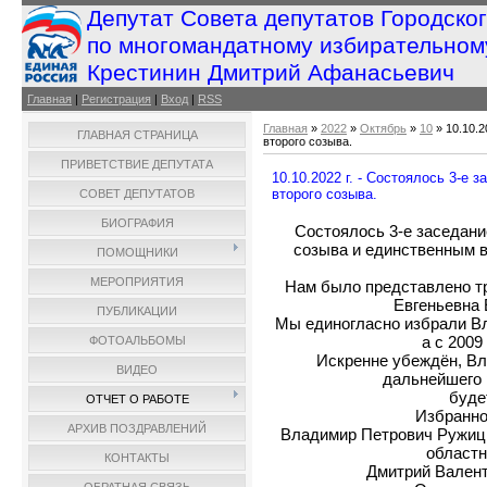
Депутат Совета депутатов Городско
по многомандатному избирательном
Крестинин Дмитрий Афанасьевич
Главная
|
Регистрация
|
Вход
|
RSS
Главная
»
2022
»
Октябрь
»
10
» 10.10.2
ГЛАВНАЯ СТРАНИЦА
второго созыва.
ПРИВЕТСТВИЕ ДЕПУТАТА
10.10.2022 г. - Состоялось 3-е
второго созыва.
СОВЕТ ДЕПУТАТОВ
БИОГРАФИЯ
Состоялось 3-е заседани
созыва и единственным в
ПОМОЩНИКИ
МЕРОПРИЯТИЯ
Нам было представлено т
Евгеньевна 
ПУБЛИКАЦИИ
Мы единогласно избрали Вл
а с 2009
ФОТОАЛЬБОМЫ
Искренне убеждён, В
ВИДЕО
дальнейшего 
буде
ОТЧЕТ О РАБОТЕ
Избранно
АРХИВ ПОЗДРАВЛЕНИЙ
Владимир Петрович Ружицк
областн
КОНТАКТЫ
Дмитрий Валент