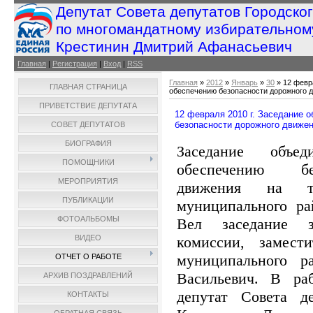
Депутат Совета депутатов Городско
по многомандатному избирательном
Крестинин Дмитрий Афанасьевич
Главная
|
Регистрация
|
Вход
|
RSS
Главная
»
2012
»
Январь
»
30
» 12 февр
ГЛАВНАЯ СТРАНИЦА
обеспечению безопасности дорожного 
ПРИВЕТСТВИЕ ДЕПУТАТА
12 февраля 2010 г. Заседание 
безопасности дорожного движен
СОВЕТ ДЕПУТАТОВ
БИОГРАФИЯ
Заседание объе
ПОМОЩНИКИ
обеспечению бе
МЕРОПРИЯТИЯ
движения на те
ПУБЛИКАЦИИ
муниципального ра
ФОТОАЛЬБОМЫ
Вел заседание за
комиссии, замест
ВИДЕО
муниципального р
ОТЧЕТ О РАБОТЕ
Васильевич. В ра
АРХИВ ПОЗДРАВЛЕНИЙ
депутат Совета д
КОНТАКТЫ