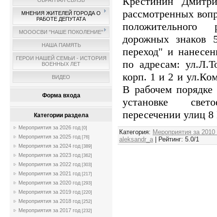
Крестинин Дмитри
ОБРАТНАЯ СВЯЗЬ
рассмотренных вопр
МНЕНИЯ ЖИТЕЛЕЙ ГОРОДА О
РАБОТЕ ДЕПУТАТА
положительного
МОООСВИ "НАШЕ ПОКОЛЕНИЕ"
дорожных знаков 5
НАША ПАМЯТЬ
переход" и нанесен
ГЕРОИ НАШЕЙ СЕМЬИ - ИСТОРИЯ
по адресам: ул.Л.Т
ВОЕННЫХ ЛЕТ
корп. 1 и 2 и ул.К
ВИДЕО
В рабочем порядке
Форма входа
установке свет
пересечении улиц 8
Категории раздела
Мероприятия за 2026 год
[0]
Категория
:
Мероприятия за 2010
Мероприятия за 2025 год
[76]
aleksandr_a
|
Рейтинг
:
5.0
/
1
Мероприятия за 2024 год
[389]
Мероприятия за 2023 год
[362]
Мероприятия за 2022 год
[303]
Мероприятия за 2021 год
[217]
Мероприятия за 2020 год
[293]
Мероприятия за 2019 год
[220]
Мероприятия за 2018 год
[252]
Мероприятия за 2017 год
[232]