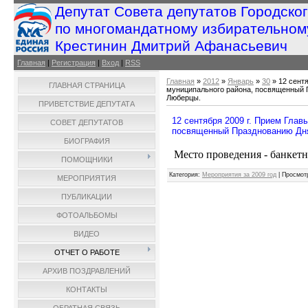
Депутат Совета депутатов Городско
по многомандатному избирательном
Крестинин Дмитрий Афанасьевич
Главная
|
Регистрация
|
Вход
|
RSS
Главная
»
2012
»
Январь
»
30
» 12 сент
ГЛАВНАЯ СТРАНИЦА
муниципального района, посвященный 
Люберцы.
ПРИВЕТСТВИЕ ДЕПУТАТА
12 сентября 2009 г. Прием Гла
СОВЕТ ДЕПУТАТОВ
посвященный Празднованию Дня
БИОГРАФИЯ
Место проведения - банкет
ПОМОЩНИКИ
Категория
:
Мероприятия за 2009 год
|
Просмот
МЕРОПРИЯТИЯ
ПУБЛИКАЦИИ
ФОТОАЛЬБОМЫ
ВИДЕО
ОТЧЕТ О РАБОТЕ
АРХИВ ПОЗДРАВЛЕНИЙ
КОНТАКТЫ