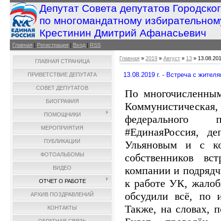
Депутат Совета депутатов Городско
по многомандатному избирательном
Крестинин Дмитрий Афанасьевич
Главная
|
Регистрация
|
Вход
|
RSS
Главная
»
2019
»
Август
»
13
» 13.08.201
ГЛАВНАЯ СТРАНИЦА
13.08.2019 г. - Встреча с жите
ПРИВЕТСТВИЕ ДЕПУТАТА
СОВЕТ ДЕПУТАТОВ
По многочисленным
БИОГРАФИЯ
Коммунистическая,
ПОМОЩНИКИ
федерального п
МЕРОПРИЯТИЯ
#ЕдинаяРоссия, д
ПУБЛИКАЦИИ
Ульяновым и с ко
собственников вс
ФОТОАЛЬБОМЫ
компании и подрядч
ВИДЕО
к работе УК, жалоб
ОТЧЕТ О РАБОТЕ
обсудили всё, по 
АРХИВ ПОЗДРАВЛЕНИЙ
Также, на словах, 
КОНТАКТЫ