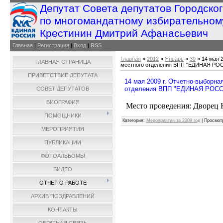
Депутат Совета депутатов Городско
по многомандатному избирательном
Крестинин Дмитрий Афанасьевич
Главная
|
Регистрация
|
Вход
|
RSS
Главная
»
2012
»
Январь
»
30
» 14 мая 
ГЛАВНАЯ СТРАНИЦА
местного отделения ВПП "ЕДИНАЯ РО
ПРИВЕТСТВИЕ ДЕПУТАТА
14 мая 2009 г. Отчетно-выборн
отделения ВПП "ЕДИНАЯ РОСС
СОВЕТ ДЕПУТАТОВ
БИОГРАФИЯ
Место проведения: Дворец 
ПОМОЩНИКИ
Категория
:
Мероприятия за 2009 год
|
Просмот
МЕРОПРИЯТИЯ
ПУБЛИКАЦИИ
ФОТОАЛЬБОМЫ
ВИДЕО
ОТЧЕТ О РАБОТЕ
АРХИВ ПОЗДРАВЛЕНИЙ
КОНТАКТЫ