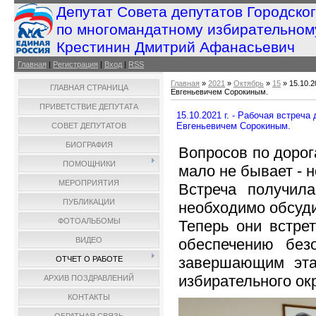
Депутат Совета депутатов Городско
по многомандатному избирательном
Крестинин Дмитрий Афанасьевич
Главная
|
Регистрация
|
Вход
|
RSS
Главная
»
2021
»
Октябрь
»
15
» 15.10.2
ГЛАВНАЯ СТРАНИЦА
Евгеньевичем Сорокиным.
ПРИВЕТСТВИЕ ДЕПУТАТА
15.10.2021 г. - Рабочая встреч
Евгеньевичем Сорокиным.
СОВЕТ ДЕПУТАТОВ
БИОГРАФИЯ
Вопросов по доро
ПОМОЩНИКИ
мало не бывает - 
МЕРОПРИЯТИЯ
Встреча получил
ПУБЛИКАЦИИ
необходимо обсуди
ФОТОАЛЬБОМЫ
Теперь они встре
обеспечению без
ВИДЕО
завершающим эта
ОТЧЕТ О РАБОТЕ
избирательного окр
АРХИВ ПОЗДРАВЛЕНИЙ
КОНТАКТЫ