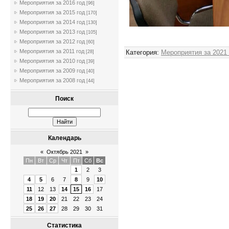
Мероприятия за 2016 год
[96]
Мероприятия за 2015 год
[170]
Мероприятия за 2014 год
[130]
Мероприятия за 2013 год
[105]
Админ
Мероприятия за 2012 год
[60]
Мероприятия за 2011 год
Категория
:
Мероприятия за 2021
[28]
Мероприятия за 2010 год
[39]
Мероприятия за 2009 год
[40]
Мероприятия за 2008 год
[44]
Поиск
Календарь
«
Октябрь 2021
»
Пн
Вт
Ср
Чт
Пт
Сб
Вс
1
2
3
4
5
6
7
8
9
10
11
12
13
14
15
16
17
18
19
20
21
22
23
24
25
26
27
28
29
30
31
Статистика