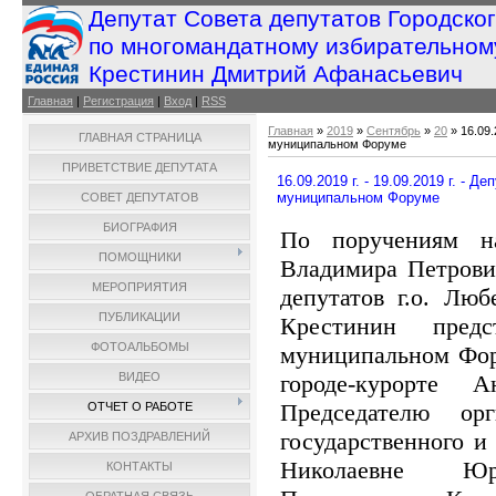
Депутат Совета депутатов Городско
по многомандатному избирательном
Крестинин Дмитрий Афанасьевич
Главная
|
Регистрация
|
Вход
|
RSS
Главная
»
2019
»
Сентябрь
»
20
» 16.09.
ГЛАВНАЯ СТРАНИЦА
муниципальном Форуме
ПРИВЕТСТВИЕ ДЕПУТАТА
16.09.2019 г. - 19.09.2019 г. -
муниципальном Форуме
СОВЕТ ДЕПУТАТОВ
БИОГРАФИЯ
По поручениям н
ПОМОЩНИКИ
Владимира Петрови
МЕРОПРИЯТИЯ
депутатов г.о. Лю
ПУБЛИКАЦИИ
Крестинин пред
ФОТОАЛЬБОМЫ
муниципальном Фору
городе-курорте 
ВИДЕО
Председателю ор
ОТЧЕТ О РАБОТЕ
государственного 
АРХИВ ПОЗДРАВЛЕНИЙ
Николаевне Юрк
КОНТАКТЫ