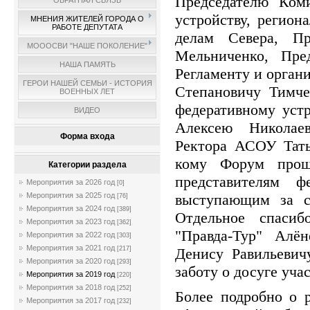
Председателю Ком
ОБРАТНАЯ СВЯЗЬ
устройству, регион
МНЕНИЯ ЖИТЕЛЕЙ ГОРОДА О
РАБОТЕ ДЕПУТАТА
делам Севера, П
МОООСВИ "НАШЕ ПОКОЛЕНИЕ"
Мельниченко, Пре
НАША ПАМЯТЬ
Регламенту и орган
ГЕРОИ НАШЕЙ СЕМЬИ - ИСТОРИЯ
Степановичу Тимч
ВОЕННЫХ ЛЕТ
федеративному уст
ВИДЕО
Алексею Николае
Форма входа
Ректора АСОУ Тать
кому Форум прош
Категории раздела
представителям 
Мероприятия за 2026 год
[0]
выступающим за с
Мероприятия за 2025 год
[76]
Мероприятия за 2024 год
[389]
Отдельное спасиб
Мероприятия за 2023 год
[362]
"Правда-Тур" Алё
Мероприятия за 2022 год
[303]
Мероприятия за 2021 год
Денису Равильевич
[217]
Мероприятия за 2020 год
[293]
заботу о досуге уча
Мероприятия за 2019 год
[220]
Мероприятия за 2018 год
[252]
Более подробно о 
Мероприятия за 2017 год
[232]