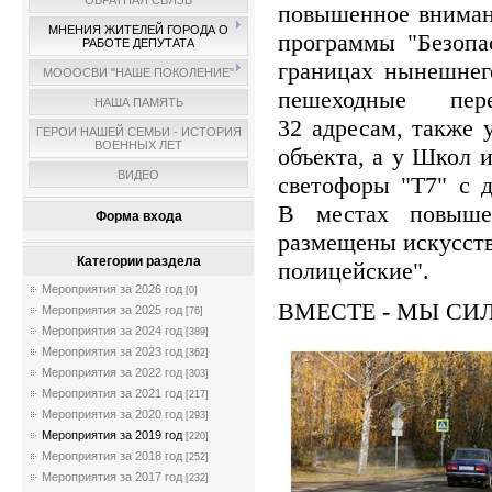
ОБРАТНАЯ СВЯЗЬ
повышенное вниман
МНЕНИЯ ЖИТЕЛЕЙ ГОРОДА О
программы "Безопа
РАБОТЕ ДЕПУТАТА
границах нынешнего
МОООСВИ "НАШЕ ПОКОЛЕНИЕ"
пешеходные пер
НАША ПАМЯТЬ
32 адресам, также 
ГЕРОИ НАШЕЙ СЕМЬИ - ИСТОРИЯ
ВОЕННЫХ ЛЕТ
объекта, а у Школ 
ВИДЕО
светофоры "Т7" с 
В местах повыше
Форма входа
размещены искусств
Категории раздела
полицейские".
Мероприятия за 2026 год
[0]
ВМЕСТЕ - МЫ СИ
Мероприятия за 2025 год
[76]
Мероприятия за 2024 год
[389]
Мероприятия за 2023 год
[362]
Мероприятия за 2022 год
[303]
Мероприятия за 2021 год
[217]
Мероприятия за 2020 год
[293]
Мероприятия за 2019 год
[220]
Мероприятия за 2018 год
[252]
Мероприятия за 2017 год
[232]