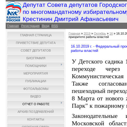
Депутат Совета депутатов Городско
по многомандатному избирательном
Крестинин Дмитрий Афанасьевич
Главная
|
Регистрация
|
Вход
|
RSS
Главная
»
2019
»
Октябрь
»
16
» 16.10.2
ГЛАВНАЯ СТРАНИЦА
приоритете работы властей
ПРИВЕТСТВИЕ ДЕПУТАТА
16.10.2019 г. - Федеральный про
работы властей
СОВЕТ ДЕПУТАТОВ
БИОГРАФИЯ
У Детского садика 
ПОМОЩНИКИ
переходе через
МЕРОПРИЯТИЯ
Коммунистическая
ПУБЛИКАЦИИ
Также согласов
ФОТОАЛЬБОМЫ
пешеходный переход
8 Марта от нового
ВИДЕО
Парк" к пожарному 
ОТЧЕТ О РАБОТЕ
АРХИВ ПОЗДРАВЛЕНИЙ
Законодательные
КОНТАКТЫ
Московской облас