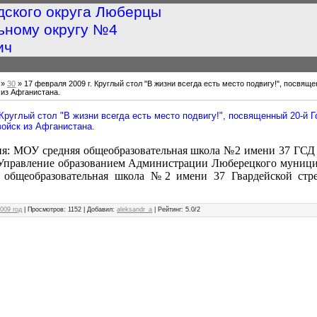
дского округа Люберцы
ьному округу №4
ич
»
30
» 17 февраля 2009 г. Круглый стол "В жизни всегда есть место подвигу!", посвящ
 из Афганистана.
 Круглый стол "В жизни всегда есть место подвигу!", посвященный 20-й 
ойск из Афганистана.
ия: МОУ средняя общеобразовательная школа №2 имени 37 ГСД
 Управление образованием Администрации Люберецкого муници
общеобразовательная школа №2 имени 37 Гвардейской стр
009 год
|
Просмотров
: 1152 |
Добавил
:
aleksandr_a
|
Рейтинг
:
5.0
/
2