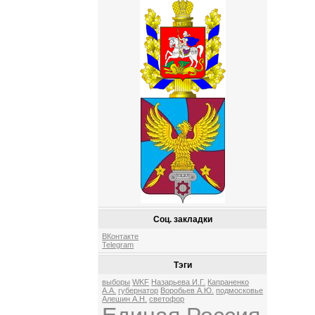
Соц. закладки
ВКонтакте
Telegram
Тэги
выборы
WKF
Назарьева И.Г.
Капраненко
А.А.
губернатор
Воробьев А.Ю.
подмосковье
Алешин А.Н.
светофор