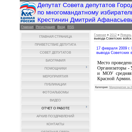
Депутат Совета депутатов Горо
по многомандатному избирател
Крестинин Дмитрий Афанасьев
Главная
|
Регистрация
|
Вход
|
RSS
Главная
»
2012
»
Январь
ГЛАВНАЯ СТРАНИЦА
вывода Советских войск
ПРИВЕТСТВИЕ ДЕПУТАТА
17 февраля 2009 г.
вывода Советских в
СОВЕТ ДЕПУТАТОВ
БИОГРАФИЯ
Место проведен
Организаторы -
ПОМОЩНИКИ
и МОУ средняя 
МЕРОПРИЯТИЯ
Красной Армии.
ПУБЛИКАЦИИ
Категория
:
Мероприятия за 2
ФОТОАЛЬБОМЫ
ВИДЕО
ОТЧЕТ О РАБОТЕ
АРХИВ ПОЗДРАВЛЕНИЙ
КОНТАКТЫ