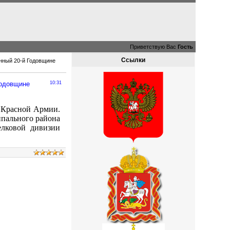
Приветствую Вас
Гость
Ссылки
енный 20-й Годовщине
Годовщине
10:31
 Красной Армии.
пального района
елковой дивизии