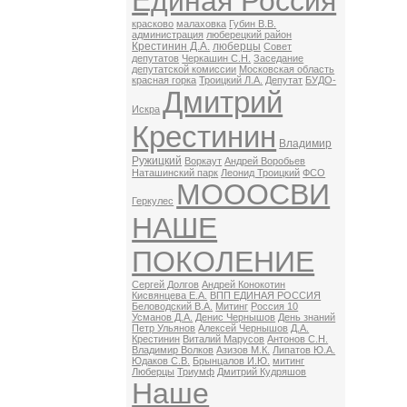
Единая Россия
красково
малаховка
Губин В.В.
администрация
люберецкий район
Крестинин Д.А.
люберцы
Совет
депутатов
Черкашин С.Н.
Заседание
депутатской комиссии
Московская область
красная горка
Троицкий Л.А.
Депутат
БУДО-
Дмитрий
Искра
Крестинин
Владимир
Ружицкий
Воркаут
Андрей Воробьев
Наташинский парк
Леонид Троицкий
ФСО
МОООСВИ
Геркулес
НАШЕ
ПОКОЛЕНИЕ
Сергей Долгов
Андрей Конокотин
Кисвянцева Е.А.
ВПП ЕДИНАЯ РОССИЯ
Беловодский В.А.
Митинг
Россия 10
Усманов Д.А.
Денис Чернышов
День знаний
Петр Ульянов
Алексей Чернышов
Д.А.
Крестинин
Виталий Марусов
Антонов С.Н.
Владимир Волков
Азизов М.К.
Липатов Ю.А.
Юдаков С.В.
Брынцалов И.Ю.
митинг
Люберцы
Триумф
Дмитрий Кудряшов
Наше