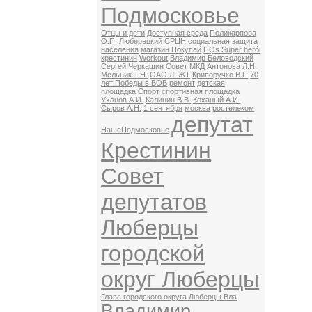
Подмосковье
Отцы и дети
Доступная среда
Поликарпова
О.П.
Люберецкий СРЦН
социальная защита
населения
магазин Покупай
HQs Super herói
крестинин
Workout
Владимир Беловодский
Сергей Черкашин
Совет МКД
Антонова Л.Н.
Мельник Т.Н.
ОАО ЛГЖТ
Криворучко В.Г.
70
лет Победы в ВОВ
ремонт
детская
площадка
Спорт
спортивная площадка
Уханов А.И.
Калинин В.В.
Коханый А.И.
Сыров А.Н.
1 сентября
москва
ростелеком
депутат
НашеПодмосковье
Крестинин
Совет
депутатов
Люберцы
городской
округ Люберцы
Глава городского округа Люберцы Вла
Владимир