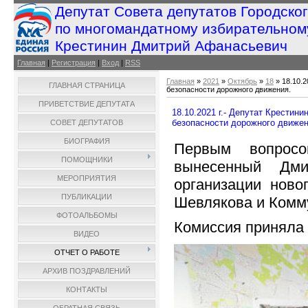
Депутат Совета депутатов Городско
по многомандатному избирательном
Крестинин Дмитрий Афанасьевич
Главная
|
Регистрация
|
Вход
|
RSS
Главная
»
2021
»
Октябрь
»
18
» 18.10.
ГЛАВНАЯ СТРАНИЦА
безопасности дорожного движения.
ПРИВЕТСТВИЕ ДЕПУТАТА
18.10.2021 г.- Депутат Крести
безопасности дорожного движен
СОВЕТ ДЕПУТАТОВ
БИОГРАФИЯ
Первым вопросо
ПОМОЩНИКИ
вынесенный Дми
МЕРОПРИЯТИЯ
организации ново
ПУБЛИКАЦИИ
Шевлякова и Комм
ФОТОАЛЬБОМЫ
Комиссия приняла
ВИДЕО
ОТЧЕТ О РАБОТЕ
АРХИВ ПОЗДРАВЛЕНИЙ
КОНТАКТЫ