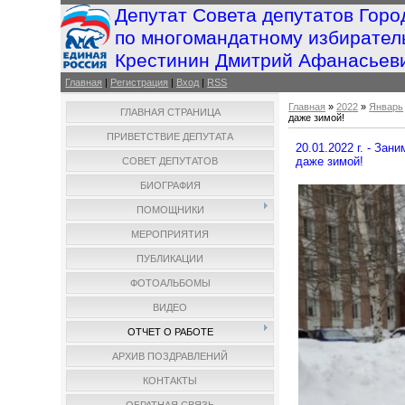
Депутат Совета депутатов Горо
по многомандатному избирател
Крестинин Дмитрий Афанасьев
Главная
|
Регистрация
|
Вход
|
RSS
Главная
»
2022
»
Январь
ГЛАВНАЯ СТРАНИЦА
даже зимой!
ПРИВЕТСТВИЕ ДЕПУТАТА
20.01.2022 г. - За
даже зимой!
СОВЕТ ДЕПУТАТОВ
БИОГРАФИЯ
ПОМОЩНИКИ
МЕРОПРИЯТИЯ
ПУБЛИКАЦИИ
ФОТОАЛЬБОМЫ
ВИДЕО
ОТЧЕТ О РАБОТЕ
АРХИВ ПОЗДРАВЛЕНИЙ
КОНТАКТЫ