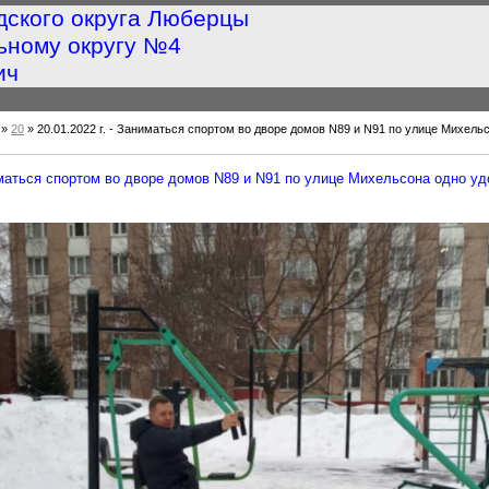
дского округа Люберцы
ьному округу №4
ич
»
20
» 20.01.2022 г. - Заниматься спортом во дворе домов N89 и N91 по улице Михель
ниматься спортом во дворе домов N89 и N91 по улице Михельсона одно у