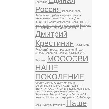
Единая
светофор
Россия
красково
Глава
Люберецкого района
администрация
Крестинин Д.А.
люберецкий район
люберцы
Совет депутатов
Черкашин С.Н.
Московская область
красная горка
Троицкий
Л.А.
Депутат
БУДО-Искра
Долгов С.Н.
Дмитрий
Крестинин
Владимир
Ружицкий
Воркаут
Наташинский парк
Андрей Воробьев
Леонид Троицкий
ФСО
МОООСВИ
Геркулес
НАШЕ
ПОКОЛЕНИЕ
Сергей Долгов
Андрей Конокотин
Кисвянцева Е.А.
МОУ СОШ №13
ВПП
ЕДИНАЯ РОССИЯ
Митинг
Денис Чернышов
Петр Ульянов
День знаний
Алексей
Чернышов
Дмитрий Звездов
Антонов С.Н.
Азизов М.К.
митинг микрорайон 1А Люберцы
Наше
бокс
Дмитрий Кудряшов