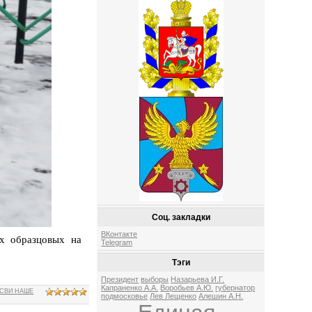
Соц. закладки
ВКонтакте
х образцовых на
Telegram
Тэги
Президент
выборы
Назарьева И.Г.
Капраненко А.А.
Воробьев А.Ю.
губернатор
СВИ НАШЕ
подмосковье
Лев Лещенко
Алешин А.Н.