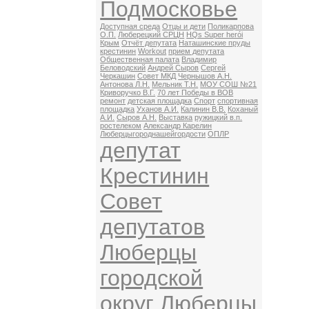
Подмосковье
Доступная среда
Отцы и дети
Поликарпова
О.П.
Люберецкий СРЦН
HQs Super herói
Крым
Отчёт депутата
Наташинские пруды
крестинин
Workout
прием депутата
Общественная палата
Владимир
Беловодский
Андрей Сыров
Сергей
Черкашин
Совет МКД
Чернышов А.Н.
Антонова Л.Н.
Мельник Т.Н.
МОУ СОШ №21
Криворучко В.Г.
70 лет Победы в ВОВ
ремонт
детская площадка
Спорт
спортивная
площадка
Уханов А.И.
Калинин В.В.
Коханый
А.И.
Сыров А.Н.
Выставка
ружицкий в.п.
ростелеком
Александр Карелин
Люберцыгороднашейгордости
ОПЛР
депутат
Крестинин
Совет
депутатов
Люберцы
городской
округ Люберцы