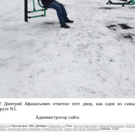
! Дмитрий Афанасьевич отметил этот двор, как один из самы
руге N3.
истратор сайта
022 год
|
Просмотров
: 389 |
Добавил
:
aleksandr_a
|
Теги
:
депутат Крестинин
,
Дмитрий Крестинин
,
МООО
овье
,
городской округ Люберцы
,
Единая Россия
,
Совет депутатов Люберцы
|
Рейтинг
:
5.0
/
2