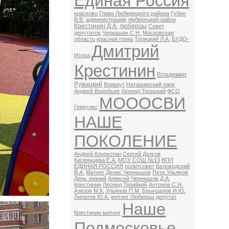
Единая Россия
красково
Глава Люберецкого района
Губин
В.В.
администрация
люберецкий район
Крестинин Д.А.
люберцы
Совет
депутатов
Черкашин С.Н.
Московская
область
красная горка
Троицкий Л.А.
БУДО-
Дмитрий
Искра
Крестинин
Владимир
Ружицкий
Воркаут
Наташинский парк
Андрей Воробьев
Леонид Троицкий
ФСО
МОООСВИ
Геркулес
НАШЕ
ПОКОЛЕНИЕ
Андрей Конокотин
Сергей Долгов
Кисвянцева Е.А.
МОУ СОШ №13
ВПП
ЕДИНАЯ РОССИЯ
политсовет
Беловодский
В.А.
Митинг
Денис Чернышов
Петр Ульянов
День знаний
Алексей Чернышов
Д.А.
Крестинин
Леонид Троийкий
Антонов С.Н.
Азизов М.К.
Ульянов П.М.
Брынцалов И.Ю.
Липатов Ю.А.
митинг Люберцы
депутат
Наше
Крестинин митинг
Подмосковье