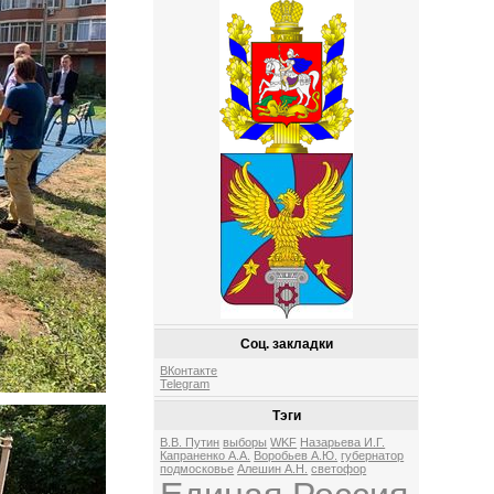
Соц. закладки
ВКонтакте
Telegram
Тэги
В.В. Путин
выборы
WKF
Назарьева И.Г.
Капраненко А.А.
Воробьев А.Ю.
губернатор
подмосковье
Алешин А.Н.
светофор