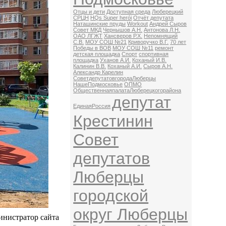
Отцы и дети
Доступная среда
Люберецкий
СРЦН
HQs Super herói
Отчёт депутата
Наташинские пруды
Workout
Андрей Сыров
Совет МКД
Чернышов А.Н.
Антонова Л.Н.
ОАО ЛГЖТ
Хансверов Р.Х.
Непомнящий
С.В.
МОУ СОШ №21
Криворучко В.Г.
70 лет
Победы в ВОВ
МОУ СОШ №11
ремонт
детская площадка
Спорт
спортивная
площадка
Уханов А.И.
Коханый И.В.
Калинин В.В.
Коханый А.И.
Сыров А.Н.
Александр Карелин
СоветдепутатовгородаЛюберцы
НашеПодмосковье
ОПМО
ОбщественнаяпалатаЛюберецкогорайона
депутат
ЕдинаяРоссия
Крестинин
Совет
депутатов
Люберцы
городской
округ Люберцы
нистратор сайта