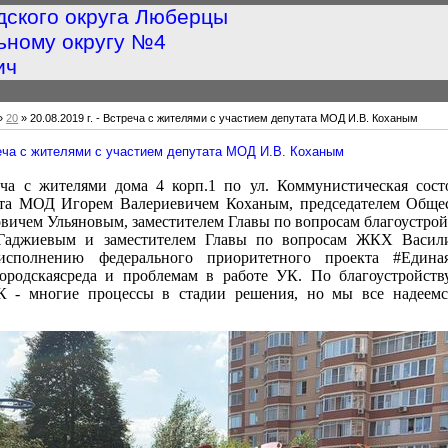
дского округа Люберцы
ьному округу №4
ич
»
20
» 20.08.2019 г. - Встреча с жителями с участием депутата МОД И.В. Коханым
треча с жителями с участием депутата МОД И.В. Коханым
ча с жителями дома 4 корп.1 по ул. Коммунистическая состо
ата МОД Игорем Валериевичем Коханым, председателем Обще
ичем Ульяновым, заместителем Главы по вопросам благоустро
Гаджиевым и заместителем Главы по вопросам ЖКХ Васил
сполнению федерального приоритетного проекта #Един
родскаясреда и проблемам в работе УК. По благоустройств
К - многие процессы в стадии решения, но мы все надеемс