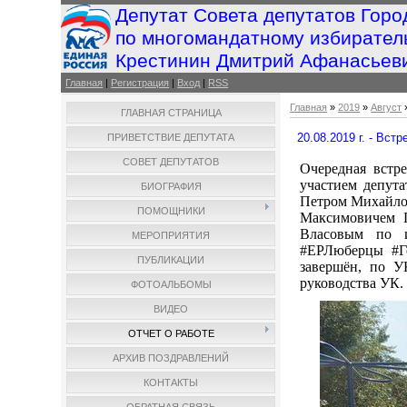
Депутат Совета депутатов Горо
по многомандатному избирател
Крестинин Дмитрий Афанасьев
Главная
|
Регистрация
|
Вход
|
RSS
Главная
»
2019
»
Август
ГЛАВНАЯ СТРАНИЦА
20.08.2019 г. - Вс
ПРИВЕТСТВИЕ ДЕПУТАТА
СОВЕТ ДЕПУТАТОВ
Очередная встре
участием депут
БИОГРАФИЯ
Петром Михайлов
ПОМОЩНИКИ
Максимовичем 
Власовым по и
МЕРОПРИЯТИЯ
#ЕРЛюберцы #Го
ПУБЛИКАЦИИ
завершён, по У
руководства УК.
ФОТОАЛЬБОМЫ
ВИДЕО
ОТЧЕТ О РАБОТЕ
АРХИВ ПОЗДРАВЛЕНИЙ
КОНТАКТЫ