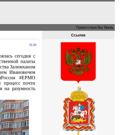
Приветствую Вас
Гость
Ссылки
21:20
ялась сегодня с
ственной палаты
йства Залимханом
ием Ивановичем
аяРоссия #ЕРМО
у процесс почти
я на разумность