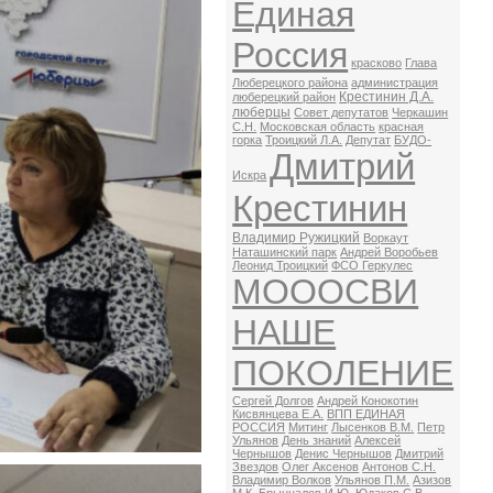
Единая
Россия
красково
Глава
Люберецкого района
администрация
Крестинин Д.А.
люберецкий район
люберцы
Совет депутатов
Черкашин
С.Н.
Московская область
красная
горка
Троицкий Л.А.
Депутат
БУДО-
Дмитрий
Искра
Крестинин
Владимир Ружицкий
Воркаут
Наташинский парк
Андрей Воробьев
Леонид Троицкий
ФСО Геркулес
МОООСВИ
НАШЕ
ПОКОЛЕНИЕ
Сергей Долгов
Андрей Конокотин
Кисвянцева Е.А.
ВПП ЕДИНАЯ
РОССИЯ
Митинг
Лысенков В.М.
Петр
Ульянов
День знаний
Алексей
Чернышов
Денис Чернышов
Дмитрий
Звездов
Олег Аксенов
Антонов С.Н.
Владимир Волков
Ульянов П.М.
Азизов