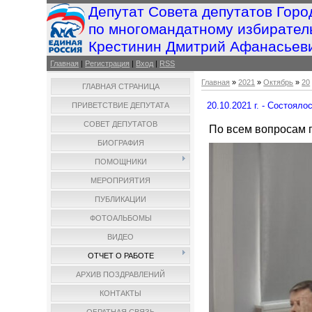
Депутат Совета депутатов Горо
по многомандатному избирател
Крестинин Дмитрий Афанасьев
Главная
|
Регистрация
|
Вход
|
RSS
Главная
»
2021
»
Октябрь
»
20
ГЛАВНАЯ СТРАНИЦА
20.10.2021 г. - Состоял
ПРИВЕТСТВИЕ ДЕПУТАТА
СОВЕТ ДЕПУТАТОВ
По всем вопросам 
БИОГРАФИЯ
ПОМОЩНИКИ
МЕРОПРИЯТИЯ
ПУБЛИКАЦИИ
ФОТОАЛЬБОМЫ
ВИДЕО
ОТЧЕТ О РАБОТЕ
АРХИВ ПОЗДРАВЛЕНИЙ
КОНТАКТЫ