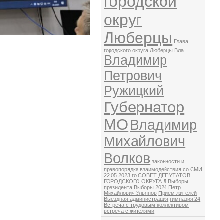
городской
округ
Люберцы
Глава
городского округа Люберцы Вла
Владимир
Петрович
Ружицкий
Губернатор
МО
Владимир
Михайлович
Волков
законности и
правопорядка
взаимодействия со СМИ
22.05.2023 го
СОВЕТ ДЕПУТАТОВ
ГОРОДСКОГО ОКРУГА Л
Выборы
президента
Выборы 2024
Петр
Михайлович Ульянов
Прием жителей
Выездная администрация
гимназия 24
Встреча с трудовым коллективом
встреча с жителями