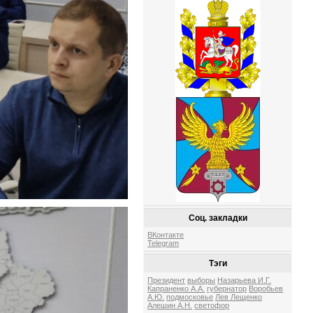
Соц. закладки
ВКонтакте
Telegram
Тэги
Президент
выборы
Назарьева И.Г.
Капраненко А.А.
губернатор
Воробьев
А.Ю.
подмосковье
Лев Лещенко
Алешин А.Н.
светофор