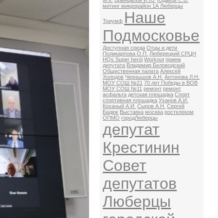
М.К.
Брынцалов И.Ю.
Юдаков С.В.
митинг микрорайон 1А Люберцы
Наше
Триумф
Подмосковье
Доступная среда
Отцы и дети
Поликарпова О.П.
Люберецкий СРЦН
HQs Super herói
Workout
прием
депутата
Владимир Беловодский
Общественная палата
Алексей
Холодов
Чернышов А.Н.
Антонова Л.Н.
МОУ СОШ №21
70 лет Победы в ВОВ
МОУ СОШ №11
ремонт
ремонт
асфальта
детская площадка
Спорт
спортивная площадка
Уханов А.И.
Коханый А.И.
Сыров А.Н.
Сергей
Бадюк
Выставка
москва
ростелеком
ОПМО
городЛюберцы
депутат
Крестинин
Совет
депутатов
Люберцы