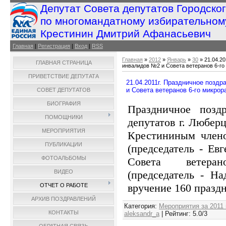
Депутат Совета депутатов Городско
по многомандатному избирательном
Крестинин Дмитрий Афанасьевич
Главная
|
Регистрация
|
Вход
|
RSS
Главная
»
2012
»
Январь
»
30
» 21.04.2
ГЛАВНАЯ СТРАНИЦА
инвалидов №2 и Совета ветеранов 6-го
ПРИВЕТСТВИЕ ДЕПУТАТА
21.04.2011г. Праздничное позд
и Совета ветеранов 6-го микрор
СОВЕТ ДЕПУТАТОВ
БИОГРАФИЯ
Праздничное позд
ПОМОЩНИКИ
депутатов г. Любе
МЕРОПРИЯТИЯ
Крестининым член
ПУБЛИКАЦИИ
(председатель - Ев
ФОТОАЛЬБОМЫ
Совета ветера
(председатель - Н
ВИДЕО
вручение 160 празд
ОТЧЕТ О РАБОТЕ
АРХИВ ПОЗДРАВЛЕНИЙ
Категория
:
Мероприятия за 2011 
КОНТАКТЫ
aleksandr_a
|
Рейтинг
:
5.0
/
3