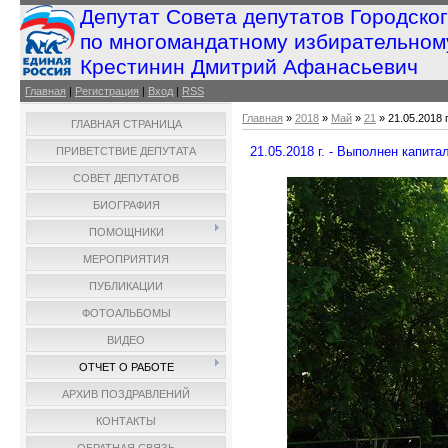
Депутат Совета депутатов Городско
по многомандатному избирательном
Крестинин Дмитрий Афанасьевич
Главная
|
Регистрация
|
Вход
|
RSS
Главная
»
2018
»
Май
»
21
» 21.05.2018 
ГЛАВНАЯ СТРАНИЦА
21.05.2018 г. - Выполнен капит
ПРИВЕТСТВИЕ ДЕПУТАТА
СОВЕТ ДЕПУТАТОВ
БИОГРАФИЯ
ПОМОЩНИКИ
МЕРОПРИЯТИЯ
ПУБЛИКАЦИИ
ФОТОАЛЬБОМЫ
ВИДЕО
ОТЧЕТ О РАБОТЕ
АРХИВ ПОЗДРАВЛЕНИЙ
КОНТАКТЫ