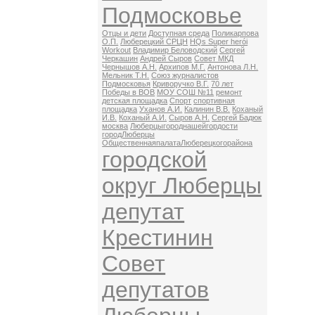
Подмосковье
Отцы и дети
Доступная среда
Поликарпова
О.П.
Люберецкий СРЦН
HQs Super herói
Workout
Владимир Беловодский
Сергей
Черкашин
Андрей Сыров
Совет МКД
Чернышов А.Н.
Архипов М.Г.
Антонова Л.Н.
Мельник Т.Н.
Союз журналистов
Подмосковья
Криворучко В.Г.
70 лет
Победы в ВОВ
МОУ СОШ №11
ремонт
детская площадка
Спорт
спортивная
площадка
Уханов А.И.
Калинин В.В.
Коханый
И.В.
Коханый А.И.
Сыров А.Н.
Сергей Бадюк
москва
Люберцыгороднашейгордости
городЛюберцы
ОбщественнаяпалатаЛюберецкогорайона
городской
округ Люберцы
депутат
Крестинин
Совет
депутатов