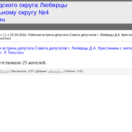
дского округа Люберцы
ьному округу №4
ич
»
30
» 22.04.2011г. Рабочая встреча депутата Совета депутатов г. Люберцы Д.А. Крес
олстого
ая встреча депутата Совета депутатов г. Люберцы Д.А. Крестинина с жи
. Л.Толстого
утствовало 25 жителей.
011 год
|
Просмотров
: 1137 |
Добавил
:
aleksandr_a
|
Рейтинг
:
5.0
/
2