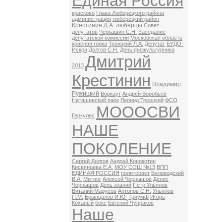
Единая Россия
красково
Глава Люберецкого района
администрация
люберецкий район
Крестинин Д.А.
люберцы
Совет
депутатов
Черкашин С.Н.
Заседание
депутатской комиссии
Московская область
красная горка
Троицкий Л.А.
Депутат
БУДО-
Искра
Долгов С.Н.
День физкультурника
Дмитрий
2013
Крестинин
Владимир
Ружицкий
Воркаут
Андрей Воробьев
Наташинский парк
Леонид Троицкий
ФСО
МОООСВИ
Геркулес
НАШЕ
ПОКОЛЕНИЕ
Сергей Долгов
Андрей Конокотин
Кисвянцева Е.А.
МОУ СОШ №13
ВПП
ЕДИНАЯ РОССИЯ
политсовет
Беловодский
В.А.
Митинг
Алексей Чернышов
Денис
Чернышов
День знаний
Петр Ульянов
Виталий Марусов
Антонов С.Н.
Ульянов
П.М.
Брынцалов И.Ю.
Триумф
Игорь
Коханый
бокс
Евгений Чупраков
Наше