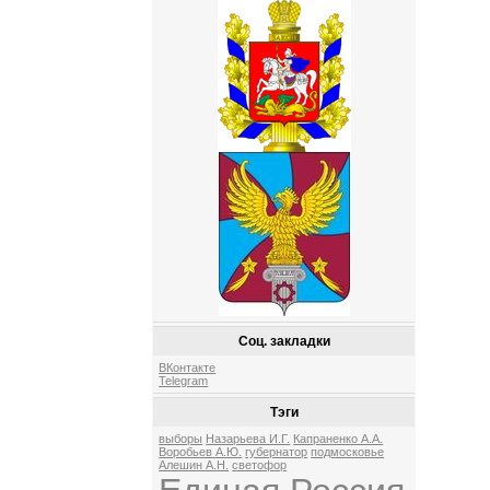
Соц. закладки
ВКонтакте
Telegram
Тэги
выборы
Назарьева И.Г.
Капраненко А.А.
Воробьев А.Ю.
губернатор
подмосковье
Алешин А.Н.
светофор