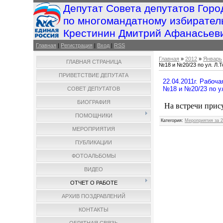
Депутат Совета депутатов Горо
по многомандатному избирател
Крестинин Дмитрий Афанасьев
Главная
|
Регистрация
|
Вход
|
RSS
Главная
»
2012
»
Январь
ГЛАВНАЯ СТРАНИЦА
№18 и №20/23 по ул. Л.Т
ПРИВЕТСТВИЕ ДЕПУТАТА
22.04.2011г. Рабоч
№18 и №20/23 по ул
СОВЕТ ДЕПУТАТОВ
БИОГРАФИЯ
На встречи прис
ПОМОЩНИКИ
Категория
:
Мероприятия за 2
МЕРОПРИЯТИЯ
ПУБЛИКАЦИИ
ФОТОАЛЬБОМЫ
ВИДЕО
ОТЧЕТ О РАБОТЕ
АРХИВ ПОЗДРАВЛЕНИЙ
КОНТАКТЫ