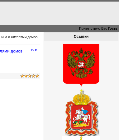
Приветствую Вас
Гость
Ссылки
тинина с жителями домов
телями домов
15:11