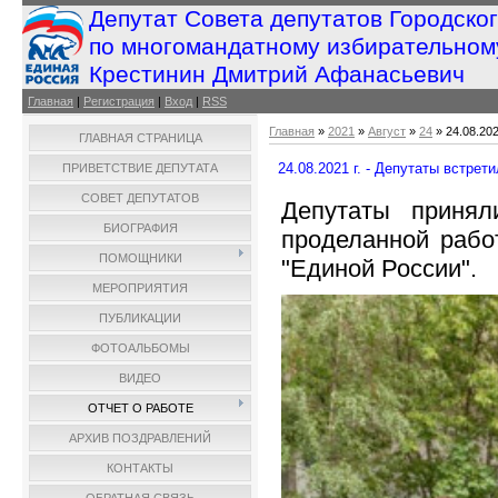
Депутат Совета депутатов Городско
по многомандатному избирательном
Крестинин Дмитрий Афанасьевич
Главная
|
Регистрация
|
Вход
|
RSS
Главная
»
2021
»
Август
»
24
» 24.08.20
ГЛАВНАЯ СТРАНИЦА
24.08.2021 г. - Депутаты встре
ПРИВЕТСТВИЕ ДЕПУТАТА
СОВЕТ ДЕПУТАТОВ
Депутаты принял
БИОГРАФИЯ
проделанной рабо
ПОМОЩНИКИ
"Единой России".
МЕРОПРИЯТИЯ
ПУБЛИКАЦИИ
ФОТОАЛЬБОМЫ
ВИДЕО
ОТЧЕТ О РАБОТЕ
АРХИВ ПОЗДРАВЛЕНИЙ
КОНТАКТЫ