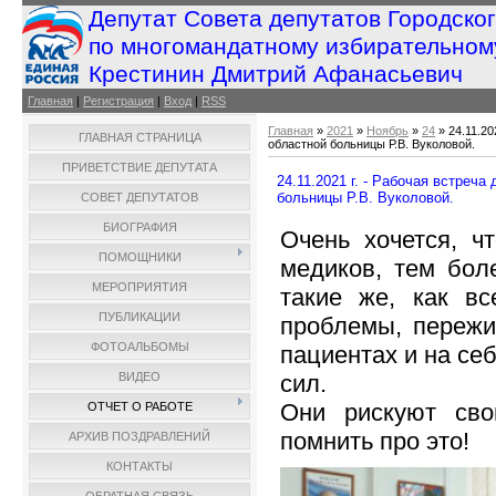
Депутат Совета депутатов Городско
по многомандатному избирательном
Крестинин Дмитрий Афанасьевич
Главная
|
Регистрация
|
Вход
|
RSS
Главная
»
2021
»
Ноябрь
»
24
» 24.11.2
ГЛАВНАЯ СТРАНИЦА
областной больницы Р.В. Вуколовой.
ПРИВЕТСТВИЕ ДЕПУТАТА
24.11.2021 г. - Рабочая встре
больницы Р.В. Вуколовой.
СОВЕТ ДЕПУТАТОВ
БИОГРАФИЯ
Очень хочется, ч
ПОМОЩНИКИ
медиков, тем бол
МЕРОПРИЯТИЯ
такие же, как вс
ПУБЛИКАЦИИ
проблемы, пережи
ФОТОАЛЬБОМЫ
пациентах и на себ
сил.
ВИДЕО
Они рискуют сво
ОТЧЕТ О РАБОТЕ
помнить про это!
АРХИВ ПОЗДРАВЛЕНИЙ
КОНТАКТЫ