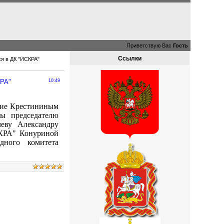
Приветствую Вас
Гость
Ссылки
ся в ДК "ИСКРА"
КРА"
10:49
ние Крестининым
ы председателю
чеву Александру
СКРА" Конуриной
дного комитета