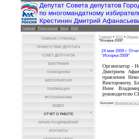
Депутат Совета депутатов Горо
по многомандатному избирател
Крестинин Дмитрий Афанасьев
Главная
|
Регистрация
|
Вход
|
RSS
Главная
»
2012
»
Январь
ГЛАВНАЯ СТРАНИЦА
"Искорка-2009".
ПРИВЕТСТВИЕ ДЕПУТАТА
24 мая 2009 г. Отч
"Искорка-2009".
СОВЕТ ДЕПУТАТОВ
БИОГРАФИЯ
Организатор - Н
Дмитрием Афан
ПОМОЩНИКИ
правления Неко
МЕРОПРИЯТИЯ
Викторовичу, Б
Нине Владимир
ПУБЛИКАЦИИ
руководителю С
ФОТОАЛЬБОМЫ
Категория
:
Мероприятия за 2
ВИДЕО
ОТЧЕТ О РАБОТЕ
АРХИВ ПОЗДРАВЛЕНИЙ
КОНТАКТЫ