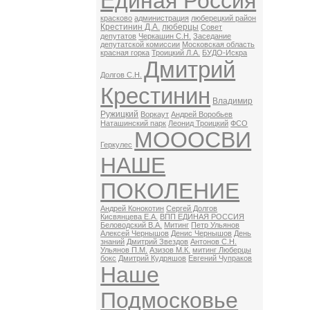
Единая Россия
красково
администрация
люберецкий район
Крестинин Д.А.
люберцы
Совет
депутатов
Черкашин С.Н.
Заседание
депутатской комиссии
Московская область
красная горка
Троицкий Л.А.
БУДО-Искра
Дмитрий
Долгов С.Н.
Крестинин
Владимир
Ружицкий
Воркаут
Андрей Воробьев
Наташинский парк
Леонид Троицкий
ФСО
МОООСВИ
Геркулес
НАШЕ
ПОКОЛЕНИЕ
Андрей Конокотин
Сергей Долгов
Кисвянцева Е.А.
ВПП ЕДИНАЯ РОССИЯ
Беловодский В.А.
Митинг
Петр Ульянов
Алексей Чернышов
Денис Чернышов
День
знаний
Дмитрий Звездов
Антонов С.Н.
Ульянов П.М.
Азизов М.К.
митинг Люберцы
бокс
Дмитрий Кудряшов
Евгений Чупраков
Наше
Подмосковье