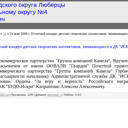
дского округа Люберцы
ьному округу №4
ич
»
30
» 24 мая 2009 г. Отчетный концерт детских творческих коллективов, занимающих
етный концерт детских творческих коллективов, занимающихся в ДК "ИС
екоммерческое партнерство "Группа компаний Камела". Вруче
асьевичем от имени ООВАЛВ "Гвардия" Почетной грамот
ммерческого партнерства "Группа компаний Камела" Горба
лагодарности начальнику Административной службы ДК "И
овне, Ордена "За веру и верность" Российского награ
КК "БУДО-Искра" Капраненко Алексею Алексеевичу.
009 год
|
Просмотров
: 1255 |
Добавил
:
aleksandr_a
|
Рейтинг
:
5.0
/
2