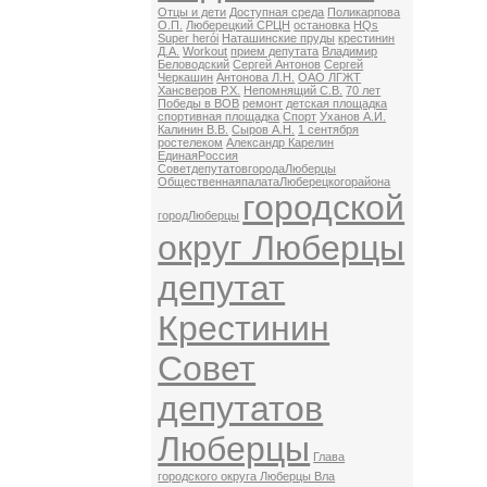
Отцы и дети
Доступная среда
Поликарпова
О.П.
Люберецкий СРЦН
остановка
HQs
Super herói
Наташинские пруды
крестинин
Д.А.
Workout
прием депутата
Владимир
Беловодский
Сергей Антонов
Сергей
Черкашин
Антонова Л.Н.
ОАО ЛГЖТ
Хансверов Р.Х.
Непомнящий С.В.
70 лет
Победы в ВОВ
ремонт
детская площадка
спортивная площадка
Спорт
Уханов А.И.
Калинин В.В.
Сыров А.Н.
1 сентября
ростелеком
Александр Карелин
ЕдинаяРоссия
СоветдепутатовгородаЛюберцы
ОбщественнаяпалатаЛюберецкогорайона
городской
городЛюберцы
округ Люберцы
депутат
Крестинин
Совет
депутатов
Люберцы
Глава
городского округа Люберцы Вла