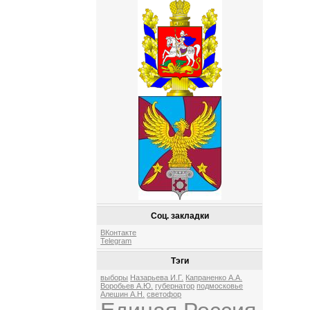
Соц. закладки
ВКонтакте
Telegram
Тэги
выборы
Назарьева И.Г.
Капраненко А.А.
Воробьев А.Ю.
губернатор
подмосковье
Алешин А.Н.
светофор