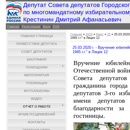
Депутат Совета депутатов Городско
по многомандатному избирательном
Крестинин Дмитрий Афанасьевич
Главная
|
Регистрация
|
Вход
|
RSS
Главная
»
2020
»
Март
»
25
» 25.03.2020
ГЛАВНАЯ СТРАНИЦА
1945 г.г." в Лицее 12
ПРИВЕТСТВИЕ ДЕПУТАТА
25.03.2020 г. - Вручение юбиле
1945 г.г." в Лицее 12
СОВЕТ ДЕПУТАТОВ
БИОГРАФИЯ
Вручение юбилей
ПОМОЩНИКИ
Отечественной войне
МЕРОПРИЯТИЯ
Совета депутатов
ПУБЛИКАЦИИ
гражданина город
ФОТОАЛЬБОМЫ
депутатов 3-го из
имени депутатов
ВИДЕО
благодарности 
ОТЧЕТ О РАБОТЕ
гостиницы.
АРХИВ ПОЗДРАВЛЕНИЙ
КОНТАКТЫ