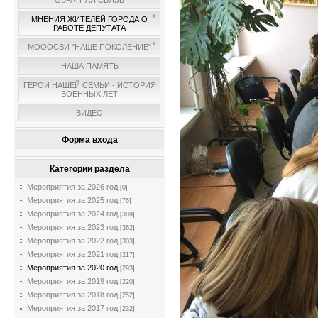
ОБРАТНАЯ СВЯЗЬ
МНЕНИЯ ЖИТЕЛЕЙ ГОРОДА О
РАБОТЕ ДЕПУТАТА
МОООСВИ "НАШЕ ПОКОЛЕНИЕ"
НАША ПАМЯТЬ
ГЕРОИ НАШЕЙ СЕМЬИ - ИСТОРИЯ
ВОЕННЫХ ЛЕТ
ВИДЕО
Форма входа
Категории раздела
Мероприятия за 2026 год
[0]
Мероприятия за 2025 год
[76]
Мероприятия за 2024 год
[389]
Мероприятия за 2023 год
[362]
Мероприятия за 2022 год
[303]
Мероприятия за 2021 год
[217]
Мероприятия за 2020 год
[293]
Мероприятия за 2019 год
[220]
Мероприятия за 2018 год
[252]
Мероприятия за 2017 год
[232]