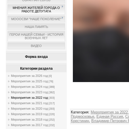
ОБРАТНАЯ СВЯЗЬ
МНЕНИЯ ЖИТЕЛЕЙ ГОРОДА О
РАБОТЕ ДЕПУТАТА
МОООСВИ "НАШЕ ПОКОЛЕНИЕ"
НАША ПАМЯТЬ
ГЕРОИ НАШЕЙ СЕМЬИ - ИСТОРИЯ
ВОЕННЫХ ЛЕТ
ВИДЕО
Форма входа
Категории раздела
Мероприятия за 2026 год
[0]
Мероприятия за 2025 год
[76]
Мероприятия за 2024 год
[389]
Админи
Мероприятия за 2023 год
[362]
Мероприятия за 2022 год
[303]
Мероприятия за 2021 год
[217]
Мероприятия за 2020 год
[293]
Категория
:
Мероприятия за 2022
Мероприятия за 2019 год
[220]
Подмосковье
,
Единая Россия
,
С
Мероприятия за 2018 год
[252]
Крестинин
,
Владимир Петрович 
Мероприятия за 2017 год
[232]