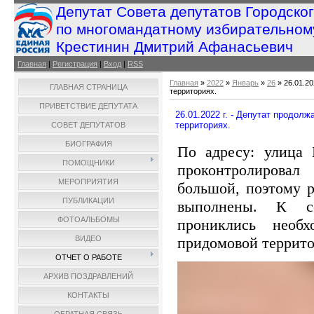
Депутат Совета депутатов Городско
по многомандатному избирательном
Крестинин Дмитрий Афанасьевич
Главная
|
Регистрация
|
Вход
|
RSS
Главная
»
2022
»
Январь
»
26
» 26.01.20
ГЛАВНАЯ СТРАНИЦА
территориях.
ПРИВЕТСТВИЕ ДЕПУТАТА
26.01.2022 г. - Депутат продол
территориях.
СОВЕТ ДЕПУТАТОВ
БИОГРАФИЯ
По адресу: улица 
ПОМОЩНИКИ
проконтролирова
МЕРОПРИЯТИЯ
большой, поэтому 
ПУБЛИКАЦИИ
выполнены. К со
ФОТОАЛЬБОМЫ
прониклись необх
придомовой террито
ВИДЕО
ОТЧЕТ О РАБОТЕ
АРХИВ ПОЗДРАВЛЕНИЙ
КОНТАКТЫ