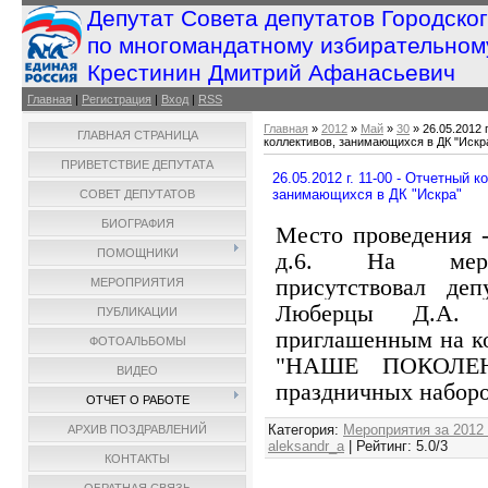
Депутат Совета депутатов Городско
по многомандатному избирательном
Крестинин Дмитрий Афанасьевич
Главная
|
Регистрация
|
Вход
|
RSS
Главная
»
2012
»
Май
»
30
» 26.05.2012 
ГЛАВНАЯ СТРАНИЦА
коллективов, занимающихся в ДК "Искр
ПРИВЕТСТВИЕ ДЕПУТАТА
26.05.2012 г. 11-00 - Отчетный 
занимающихся в ДК "Искра"
СОВЕТ ДЕПУТАТОВ
БИОГРАФИЯ
Место проведения -
ПОМОЩНИКИ
д.6. На мероп
присутствовал деп
МЕРОПРИЯТИЯ
Люберцы Д.А. К
ПУБЛИКАЦИИ
приглашенным на к
ФОТОАЛЬБОМЫ
"НАШЕ ПОКОЛЕНИ
ВИДЕО
праздничных наборо
ОТЧЕТ О РАБОТЕ
Категория
:
Мероприятия за 2012
АРХИВ ПОЗДРАВЛЕНИЙ
aleksandr_a
|
Рейтинг
:
5.0
/
3
КОНТАКТЫ