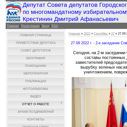
Депутат Совета депутатов Городско
по многомандатному избирательном
Крестинин Дмитрий Афанасьевич
Главная
|
Регистрация
|
Вход
|
RSS
Главная
»
2022
»
Сентябрь
»
27
» 27.09.
ГЛАВНАЯ СТРАНИЦА
27.09.2022 г. - 2-е заседание С
ПРИВЕТСТВИЕ ДЕПУТАТА
СОВЕТ ДЕПУТАТОВ
Сегодня, на 2-м заседании
составы постоянных 
БИОГРАФИЯ
заместителей председате
ПОМОЩНИКИ
вырубку зеленых насаж
уничтожением, повреж
МЕРОПРИЯТИЯ
ПУБЛИКАЦИИ
ФОТОАЛЬБОМЫ
ВИДЕО
ОТЧЕТ О РАБОТЕ
АРХИВ ПОЗДРАВЛЕНИЙ
КОНТАКТЫ