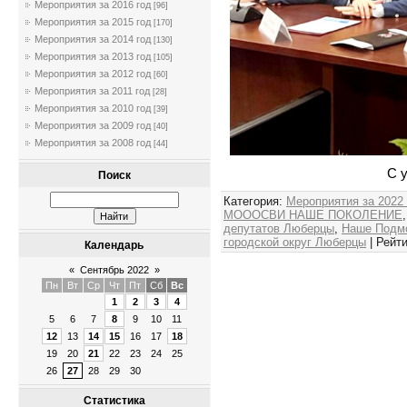
Мероприятия за 2016 год
[96]
Мероприятия за 2015 год
[170]
Мероприятия за 2014 год
[130]
Мероприятия за 2013 год
[105]
Мероприятия за 2012 год
[60]
Мероприятия за 2011 год
[28]
Мероприятия за 2010 год
[39]
Мероприятия за 2009 год
[40]
Мероприятия за 2008 год
[44]
С 
Поиск
Категория
:
Мероприятия за 2022
МОООСВИ НАШЕ ПОКОЛЕНИЕ
депутатов Люберцы
,
Наше Подм
городской округ Люберцы
|
Рейти
Календарь
«
Сентябрь 2022
»
Пн
Вт
Ср
Чт
Пт
Сб
Вс
1
2
3
4
5
6
7
8
9
10
11
12
13
14
15
16
17
18
19
20
21
22
23
24
25
26
27
28
29
30
Статистика