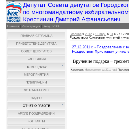
Депутат Совета депутатов Городско
по многомандатному избирательном
Крестинин Дмитрий Афанасьевич
Главная
|
Регистрация
|
Вход
|
RSS
Главная
»
2012
»
Январь
»
31
» 27.12.2
ГЛАВНАЯ СТРАНИЦА
Рождеством Христовым учителей и уч
ПРИВЕТСТВИЕ ДЕПУТАТА
27.12.2011 г. - Поздравление с
Рождеством Христовым учител
СОВЕТ ДЕПУТАТОВ
БИОГРАФИЯ
Вручение подарка – трехме
ПОМОЩНИКИ
Категория
:
Мероприятия за 2011 год
|
Просмот
МЕРОПРИЯТИЯ
ПУБЛИКАЦИИ
ФОТОАЛЬБОМЫ
ВИДЕО
ОТЧЕТ О РАБОТЕ
АРХИВ ПОЗДРАВЛЕНИЙ
КОНТАКТЫ