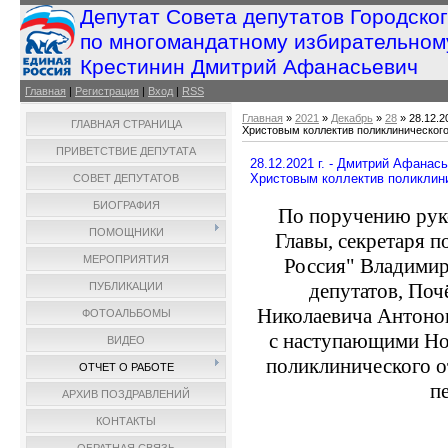
Депутат Совета депутатов Городско
по многомандатному избирательном
Крестинин Дмитрий Афанасьевич
Главная
|
Регистрация
|
Вход
|
RSS
Главная
»
2021
»
Декабрь
»
28
» 28.12.
ГЛАВНАЯ СТРАНИЦА
Христовым коллектив поликлинического
ПРИВЕТСТВИЕ ДЕПУТАТА
28.12.2021 г. - Дмитрий Афана
Христовым коллектив поликлин
СОВЕТ ДЕПУТАТОВ
БИОГРАФИЯ
По поручению руко
ПОМОЩНИКИ
Главы, секретаря п
МЕРОПРИЯТИЯ
Россия" Владимир
депутатов, По
ПУБЛИКАЦИИ
Николаевича Антонов
ФОТОАЛЬБОМЫ
с наступающими Но
ВИДЕО
поликлинического о
ОТЧЕТ О РАБОТЕ
п
АРХИВ ПОЗДРАВЛЕНИЙ
КОНТАКТЫ