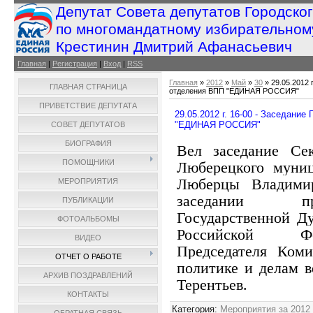
Депутат Совета депутатов Городско
по многомандатному избирательном
Крестинин Дмитрий Афанасьевич
Главная
|
Регистрация
|
Вход
|
RSS
Главная
»
2012
»
Май
»
30
» 29.05.2012 
ГЛАВНАЯ СТРАНИЦА
отделения ВПП "ЕДИНАЯ РОССИЯ"
ПРИВЕТСТВИЕ ДЕПУТАТА
29.05.2012 г. 16-00 - Заседани
"ЕДИНАЯ РОССИЯ"
СОВЕТ ДЕПУТАТОВ
БИОГРАФИЯ
Вел заседание Сек
ПОМОЩНИКИ
Люберецкого муниц
Люберцы Владимир
МЕРОПРИЯТИЯ
заседании при
ПУБЛИКАЦИИ
Государственной Д
ФОТОАЛЬБОМЫ
Российской Фед
ВИДЕО
Председателя Коми
ОТЧЕТ О РАБОТЕ
политике и делам в
АРХИВ ПОЗДРАВЛЕНИЙ
Терентьев.
КОНТАКТЫ
Категория
:
Мероприятия за 2012