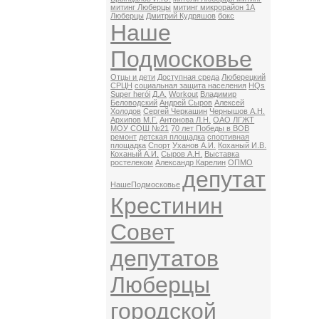
митинг Люберцы
митинг микрорайон 1А
Люберцы
Дмитрий Кудряшов
бокс
Наше
Подмосковье
Отцы и дети
Доступная среда
Люберецкий
СРЦН
социальная защита населения
HQs
Super herói
Д.А.
Workout
Владимир
Беловодский
Андрей Сыров
Алексей
Холодов
Сергей Черкашин
Чернышов А.Н.
Архипов М.Г.
Антонова Л.Н.
ОАО ЛГЖТ
МОУ СОШ №21
70 лет Победы в ВОВ
ремонт
детская площадка
спортивная
площадка
Спорт
Уханов А.И.
Коханый И.В.
Коханый А.И.
Сыров А.Н.
Выставка
ростелеком
Александр Карелин
ОПМО
депутат
НашеПодмосковье
Крестинин
Совет
депутатов
Люберцы
городской