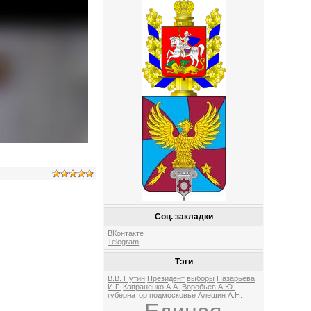
Соц. закладки
ВКонтакте
Telegram
Тэги
В.В. Путин
Президент
выборы
Назарьева
И.Г.
Капраненко А.А.
Воробьев А.Ю.
губернатор
подмосковье
Алешин А.Н.