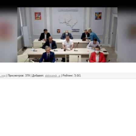
 год
|
Просмотров
: 379 |
Добавил
:
aleksandr_a
|
Рейтинг
:
5.0
/
1