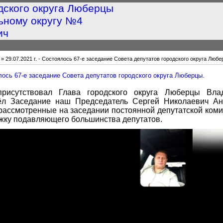
дского округа Люберцы
ьному округу №4
ич
» 29.07.2021 г. - Состоялось 67-е заседание Совета депутатов городского округа Любе
оялось 67-е заседание Совета депутатов городского округа Люберцы.
рисутствовал Глава городского округа Люберцы Вла
ёл Заседание наш Председатель Сергей Николаевич Ан
рассмотренные на заседании постоянной депутатской коми
жку подавляющего большинства депутатов.