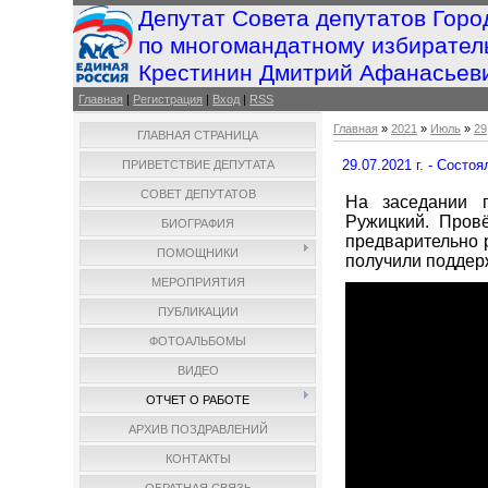
Депутат Совета депутатов Горо
по многомандатному избирател
Крестинин Дмитрий Афанасьев
Главная
|
Регистрация
|
Вход
|
RSS
Главная
»
2021
»
Июль
»
29
ГЛАВНАЯ СТРАНИЦА
29.07.2021 г. - Сост
ПРИВЕТСТВИЕ ДЕПУТАТА
СОВЕТ ДЕПУТАТОВ
На заседании п
Ружицкий. Пров
БИОГРАФИЯ
предварительно 
ПОМОЩНИКИ
получили поддер
МЕРОПРИЯТИЯ
ПУБЛИКАЦИИ
ФОТОАЛЬБОМЫ
ВИДЕО
ОТЧЕТ О РАБОТЕ
АРХИВ ПОЗДРАВЛЕНИЙ
КОНТАКТЫ