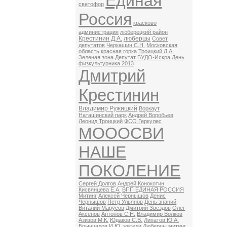
Единая
светофор
Россия
красково
администрация
люберецкий район
Крестинин Д.А.
люберцы
Совет
депутатов
Черкашин С.Н.
Московская
область
красная горка
Троицкий Л.А.
Зеленая зона
Депутат
БУДО-Искра
День
физкультурника 2013
Дмитрий
Крестинин
Владимир Ружицкий
Воркаут
Наташинский парк
Андрей Воробьев
Леонид Троицкий
ФСО Геркулес
МОООСВИ
НАШЕ
ПОКОЛЕНИЕ
Сергей Долгов
Андрей Конокотин
Кисвянцева Е.А.
ВПП ЕДИНАЯ РОССИЯ
Митинг
Алексей Чернышов
Денис
Чернышов
Петр Ульянов
День знаний
Виталий Марусов
Дмитрий Звездов
Олег
Аксенов
Антонов С.Н.
Владимир Волков
Азизов М.К.
Юдаков С.В.
Липатов Ю.А.
Брынцалов И.Ю.
жители Люберцы митинг