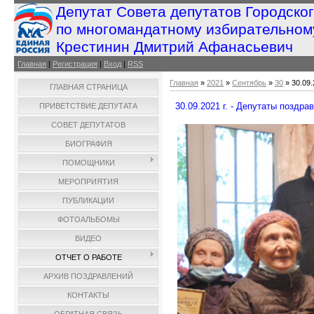
Депутат Совета депутатов Городско
по многомандатному избирательном
Крестинин Дмитрий Афанасьевич
Главная
|
Регистрация
|
Вход
|
RSS
Главная
»
2021
»
Сентябрь
»
30
» 30.09.
ГЛАВНАЯ СТРАНИЦА
30.09.2021 г. - Депутаты поздр
ПРИВЕТСТВИЕ ДЕПУТАТА
СОВЕТ ДЕПУТАТОВ
БИОГРАФИЯ
ПОМОЩНИКИ
МЕРОПРИЯТИЯ
ПУБЛИКАЦИИ
ФОТОАЛЬБОМЫ
ВИДЕО
ОТЧЕТ О РАБОТЕ
АРХИВ ПОЗДРАВЛЕНИЙ
КОНТАКТЫ