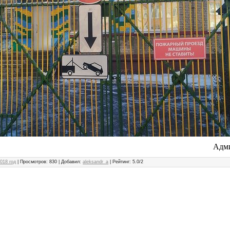
Адми
018 год
|
Просмотров
: 830 |
Добавил
:
aleksandr_a
|
Рейтинг
:
5.0
/
2