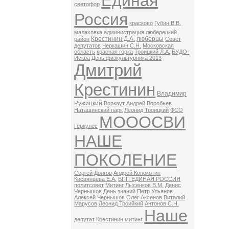
Единая
светофор
Россия
красково
Губин В.В.
малаховка
администрация
люберецкий
Крестинин Д.А.
люберцы
район
Совет
депутатов
Черкашин С.Н.
Московская
область
красная горка
Троицкий Л.А.
БУДО-
Искра
День физкультурника 2013
Дмитрий
Крестинин
Владимир
Ружицкий
Воркаут
Андрей Воробьев
Наташинский парк
Леонид Троицкий
ФСО
МОООСВИ
Геркулес
НАШЕ
ПОКОЛЕНИЕ
Сергей Долгов
Андрей Конокотин
Кисвянцева Е.А.
ВПП ЕДИНАЯ РОССИЯ
политсовет
Митинг
Лысенков В.М.
Денис
Чернышов
День знаний
Петр Ульянов
Алексей Чернышов
Олег Аксенов
Виталий
Марусов
Леонид Троийкий
Антонов С.Н.
Наше
депутат Крестинин митинг