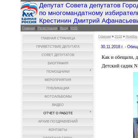
Депутат Совета депутатов Горо
по многомандатному избирател
Крестинин Дмитрий Афанасьев
Главная
|
Регистрация
|
Вход
|
RSS
Главная
»
2018
»
Ноябрь
ГЛАВНАЯ СТРАНИЦА
30.11.2018 г. - Об
ПРИВЕТСТВИЕ ДЕПУТАТА
СОВЕТ ДЕПУТАТОВ
Как и обещали, д
БИОГРАФИЯ
Детский садик N
ПОМОЩНИКИ
МЕРОПРИЯТИЯ
ПУБЛИКАЦИИ
ФОТОАЛЬБОМЫ
ВИДЕО
ОТЧЕТ О РАБОТЕ
АРХИВ ПОЗДРАВЛЕНИЙ
КОНТАКТЫ