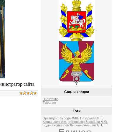
нистратор сайта
Соц. закладки
ВКонтакте
Telegram
Тэги
Президент
выборы
WKF
Назарьева И.Г.
Капраненко А.А.
губернатор
Воробьев А.Ю.
подмосковье
Лев Лещенко
Алешин А.Н.