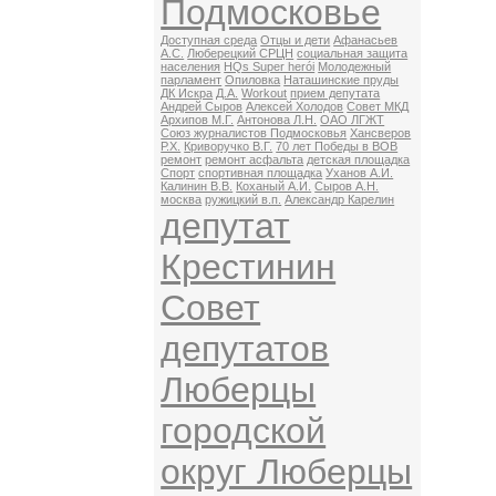
Подмосковье
Доступная среда
Отцы и дети
Афанасьев
А.С.
Люберецкий СРЦН
социальная защита
населения
HQs Super herói
Молодежный
парламент
Опиловка
Наташинские пруды
ДК Искра
Д.А.
Workout
прием депутата
Андрей Сыров
Алексей Холодов
Совет МКД
Архипов М.Г.
Антонова Л.Н.
ОАО ЛГЖТ
Союз журналистов Подмосковья
Хансверов
Р.Х.
Криворучко В.Г.
70 лет Победы в ВОВ
ремонт
ремонт асфальта
детская площадка
Спорт
спортивная площадка
Уханов А.И.
Калинин В.В.
Коханый А.И.
Сыров А.Н.
москва
ружицкий в.п.
Александр Карелин
депутат
Крестинин
Совет
депутатов
Люберцы
городской
округ Люберцы