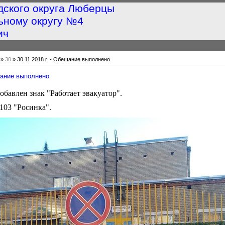
дского округа Люберцы
ьному округу №4
ич
»
30
» 30.11.2018 г. - Обещание выполнено
ещание выполнено
обавлен знак "Работает эвакуатор".
103 "Росинка".