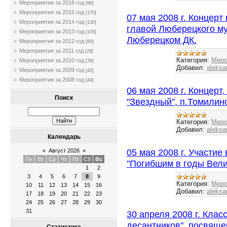
Мероприятия за 2016 год
[96]
Мероприятия за 2015 год
[170]
07 мая 2008 г. Концер
Мероприятия за 2014 год
[130]
главой Люберецкого м
Мероприятия за 2013 год
[105]
Люберецком ДК.
Мероприятия за 2012 год
[60]
Мероприятия за 2011 год
[28]
Категория:
Меро
Мероприятия за 2010 год
[39]
Добавил:
aleksa
Мероприятия за 2009 год
[40]
Мероприятия за 2008 год
[44]
06 мая 2008 г. Концер
Поиск
"Звездный", п.Томилин
Категория:
Меро
Добавил:
aleksa
Календарь
05 мая 2008 г. Участие
«
Август 2026
»
Пн
Вт
Ср
Чт
Пт
Сб
Вс
"Погибшим в годы Вели
1
2
3
4
5
6
7
8
9
Категория:
Меро
10
11
12
13
14
15
16
Добавил:
aleksa
17
18
19
20
21
22
23
24
25
26
27
28
29
30
31
30 апреля 2008 г. Кла
десантников", посвящ