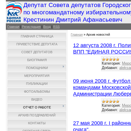
Депутат Совета депутатов Городско
по многомандатному избирательном
Крестинин Дмитрий Афанасьевич
Главная
|
Регистрация
|
Вход
|
RSS
Главная
»
Архив новостей
ГЛАВНАЯ СТРАНИЦА
12 августа 2008 г. По
ПРИВЕТСТВИЕ ДЕПУТАТА
ВПП "ЕДИНАЯ РОССИ
СОВЕТ ДЕПУТАТОВ
БИОГРАФИЯ
Категория:
Меро
Добавил:
aleksa
ПОМОЩНИКИ
МЕРОПРИЯТИЯ
09 июня 2008 г. Футбо
ПУБЛИКАЦИИ
командами Московской
ФОТОАЛЬБОМЫ
Администрации Любере
ВИДЕО
Категория:
Меро
ОТЧЕТ О РАБОТЕ
Добавил:
aleksa
АРХИВ ПОЗДРАВЛЕНИЙ
27 мая 2008 г. I район
КОНТАКТЫ
очага".