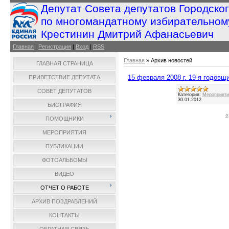
Депутат Совета депутатов Городско
по многомандатному избирательном
Крестинин Дмитрий Афанасьевич
Главная
|
Регистрация
|
Вход
|
RSS
Главная
»
Архив новостей
ГЛАВНАЯ СТРАНИЦА
15 февраля 2008 г. 19-я годов
ПРИВЕТСТВИЕ ДЕПУТАТА
СОВЕТ ДЕПУТАТОВ
Категория:
Мероприятия
30.01.2012
БИОГРАФИЯ
«
ПОМОЩНИКИ
МЕРОПРИЯТИЯ
ПУБЛИКАЦИИ
ФОТОАЛЬБОМЫ
ВИДЕО
ОТЧЕТ О РАБОТЕ
АРХИВ ПОЗДРАВЛЕНИЙ
КОНТАКТЫ