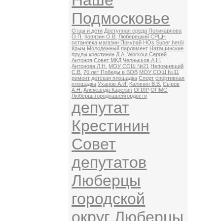
Наше
Подмосковье
Отцы и дети
Доступная среда
Поликарпова
О.П.
Ковязин О.В.
Люберецкий СРЦН
остановка
магазин Покупай
HQs Super herói
Крым
Молодежный парламент
Наташинские
пруды
крестинин
Д.А.
Workout
Сергей
Антонов
Совет МКД
Чернышов А.Н.
Антонова Л.Н.
МОУ СОШ №21
Непомнящий
С.В.
70 лет Победы в ВОВ
МОУ СОШ №11
ремонт
детская площадка
Спорт
спортивная
площадка
Уханов А.И.
Калинин В.В.
Сыров
А.Н.
Александр Карелин
ОПЛР
ОПМО
Люберцыгороднашейгордости
депутат
Крестинин
Совет
депутатов
Люберцы
городской
округ Люберцы