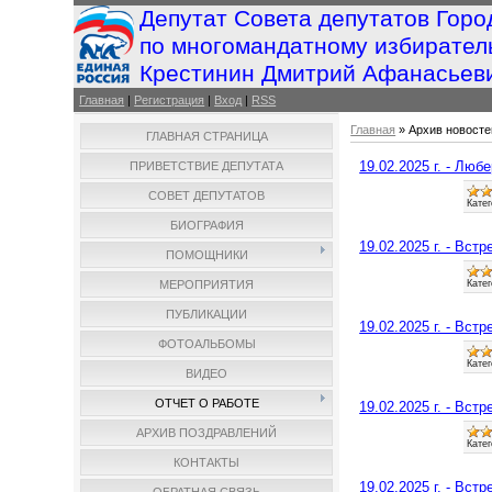
Депутат Совета депутатов Горо
по многомандатному избирател
Крестинин Дмитрий Афанасьев
Главная
|
Регистрация
|
Вход
|
RSS
Главная
»
Архив новосте
ГЛАВНАЯ СТРАНИЦА
19.02.2025 г. - Люб
ПРИВЕТСТВИЕ ДЕПУТАТА
СОВЕТ ДЕПУТАТОВ
Катег
БИОГРАФИЯ
19.02.2025 г. - Вст
ПОМОЩНИКИ
Катег
МЕРОПРИЯТИЯ
ПУБЛИКАЦИИ
19.02.2025 г. - Вст
ФОТОАЛЬБОМЫ
Катег
ВИДЕО
ОТЧЕТ О РАБОТЕ
19.02.2025 г. - Вст
АРХИВ ПОЗДРАВЛЕНИЙ
Катег
КОНТАКТЫ
19.02.2025 г. - Вст