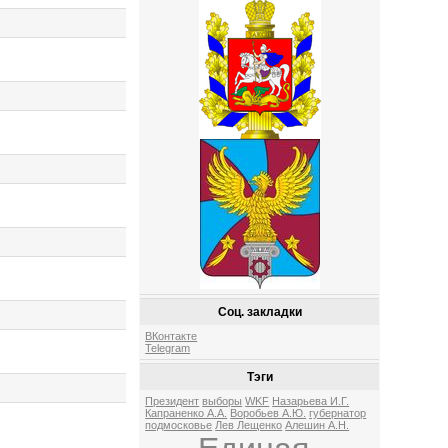
Соц. закладки
ВКонтакте
Telegram
Тэги
Президент
выборы
WKF
Назарьева И.Г.
Капраненко А.А.
Воробьев А.Ю.
губернатор
подмосковье
Лев Лещенко
Алешин А.Н.