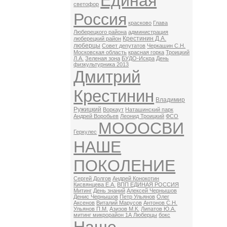
Единая
светофор
Россия
красково
Глава
Люберецкого района
администрация
Крестинин Д.А.
люберецкий район
люберцы
Совет депутатов
Черкашин С.Н.
Московская область
красная горка
Троицкий
Л.А.
Зеленая зона
БУДО-Искра
День
физкультурника 2013
Дмитрий
Крестинин
Владимир
Ружицкий
Воркаут
Наташинский парк
Андрей Воробьев
Леонид Троицкий
ФСО
МОООСВИ
Геркулес
НАШЕ
ПОКОЛЕНИЕ
Сергей Долгов
Андрей Конокотин
Кисвянцева Е.А.
ВПП ЕДИНАЯ РОССИЯ
Митинг
День знаний
Алексей Чернышов
Денис Чернышов
Петр Ульянов
Олег
Аксенов
Виталий Марусов
Антонов С.Н.
Ульянов П.М.
Азизов М.К.
Липатов Ю.А.
митинг микрорайон 1А Люберцы
бокс