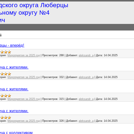
дского округа Люберцы
ьному округу №4
ич
й
ерцы - вперёд!
ория:
Мероприятия за 2025 год
|
Просмотров:
288
|
Добавил:
aleksandr_a
|
Дата:
14.04.2025
реча с жителями.
ория:
Мероприятия за 2025 год
|
Просмотров:
332
|
Добавил:
aleksandr_a
|
Дата:
14.04.2025
реча с жителями.
ория:
Мероприятия за 2025 год
|
Просмотров:
315
|
Добавил:
aleksandr_a
|
Дата:
14.04.2025
реча с жителями.
ория:
Мероприятия за 2025 год
|
Просмотров:
326
|
Добавил:
aleksandr_a
|
Дата:
14.04.2025
реча с коллективом