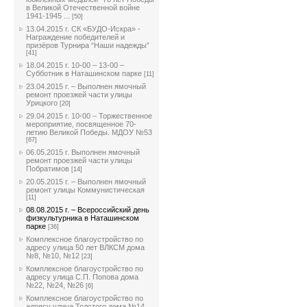
в Великой Отечественной войне
1941-1945 ...
[50]
13.04.2015 г. СК «БУДО-Искра» -
Награждение победителей и
призёров Турнира “Наши надежды”
[41]
18.04.2015 г. 10-00 – 13-00 –
Субботник в Наташинском парке
[11]
23.04.2015 г. – Выполнен ямочный
ремонт проезжей части улицы
Урицкого
[20]
29.04.2015 г. 10-00 – Торжественное
мероприятие, посвященное 70-
летию Великой Победы. МДОУ №53
[67]
06.05.2015 г. Выполнен ямочный
ремонт проезжей части улицы
Побратимов
[14]
20.05.2015 г. – Выполнен ямочный
ремонт улицы Коммунистическая
[11]
08.08.2015 г. – Всероссийский день
физкультурника в Наташинском
парке
[36]
Комплексное благоустройство по
адресу улица 50 лет ВЛКСМ дома
№8, №10, №12
[23]
Комплексное благоустройство по
адресу улица С.П. Попова дома
№22, №24, №26
[6]
Комплексное благоустройство по
адресу улица Толстого дома №14