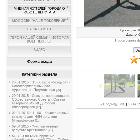
ОБРАТНАЯ СВЯЗЬ
МНЕНИЯ ЖИТЕЛЕЙ ГОРОДА О
РАБОТЕ ДЕПУТАТА
МОООСВИ "НАШЕ ПОКОЛЕНИЕ"
НАША ПАМЯТЬ
Просмотров
: 8
Дата
: 14.
ГЕРОИ НАШЕЙ СЕМЬИ - ИСТОРИЯ
Просмотреть ф
ВОЕННЫХ ЛЕТ
ВИДЕО
Форма входа
Категории раздела
23.01.2015 г. 13-00 кафе «Усадьба» -
Благотворительный бал
журналистов Подмосковья
[20]
29.01.2015 - Совместное совещание
Общественного Совета и Совета
ветеранов МУ МВД России
« Предыдущая
|
13
14
1
«Люберецкое»
[12]
02.04.2015 г. 11-00 – Комиссионный
выезд на дом №54 по улице
Митрофанова
[11]
09.04.2015 - "Чистый четверг
депутата Крестинина"
[91]
МОУ СОШ №24, вручение
юбилейных медалей "70 лет Победы