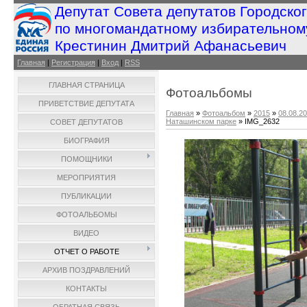
Депутат Совета депутатов Городско
по многомандатному избирательном
Крестинин Дмитрий Афанасьевич
Главная
|
Регистрация
|
Вход
|
RSS
ГЛАВНАЯ СТРАНИЦА
Фотоальбомы
ПРИВЕТСТВИЕ ДЕПУТАТА
Главная
»
Фотоальбом
»
2015
»
08.08.2
Наташинском парке
» IMG_2632
СОВЕТ ДЕПУТАТОВ
БИОГРАФИЯ
ПОМОЩНИКИ
МЕРОПРИЯТИЯ
ПУБЛИКАЦИИ
ФОТОАЛЬБОМЫ
ВИДЕО
ОТЧЕТ О РАБОТЕ
АРХИВ ПОЗДРАВЛЕНИЙ
КОНТАКТЫ