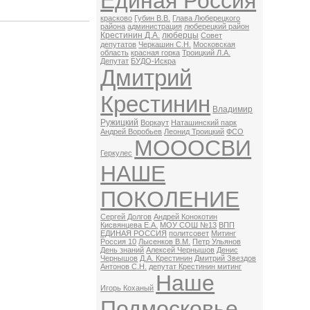
Единая Россия
красково
Губин В.В.
Глава Люберецкого
района
администрация
люберецкий район
Крестинин Д.А.
люберцы
Совет
депутатов
Черкашин С.Н.
Московская
область
красная горка
Троицкий Л.А.
Депутат
БУДО-Искра
Дмитрий
Крестинин
Владимир
Ружицкий
Воркаут
Наташинский парк
Андрей Воробьев
Леонид Троицкий
ФСО
МОООСВИ
Геркулес
НАШЕ
ПОКОЛЕНИЕ
Сергей Долгов
Андрей Конокотин
Кисвянцева Е.А.
МОУ СОШ №13
ВПП
ЕДИНАЯ РОССИЯ
политсовет
Митинг
Россия 10
Лысенков В.М.
Петр Ульянов
День знаний
Алексей Чернышов
Денис
Чернышов
Д.А. Крестинин
Дмитрий Звездов
Антонов С.Н.
депутат Крестинин митинг
Наше
Игорь Коханый
Подмосковье