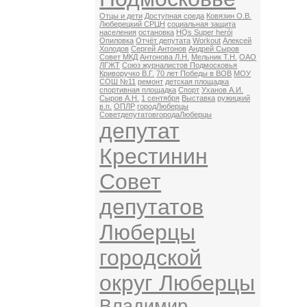
Отцы и дети
Доступная среда
Ковязин О.В.
Люберецкий СРЦН
социальная защита
населения
остановка
HQs Super herói
Опиловка
Отчёт депутата
Workout
Алексей
Холодов
Сергей Антонов
Андрей Сыров
Совет МКД
Антонова Л.Н.
Мельник Т.Н.
ОАО
ЛГЖТ
Союз журналистов Подмосковья
Криворучко В.Г.
70 лет Победы в ВОВ
МОУ
СОШ №11
ремонт
детская площадка
спортивная площадка
Спорт
Уханов А.И.
Сыров А.Н.
1 сентября
Выставка
ружицкий
в.п.
ОПЛР
городЛюберцы
СоветдепутатовгородаЛюберцы
депутат
Крестинин
Совет
депутатов
Люберцы
городской
округ Люберцы
Владимир