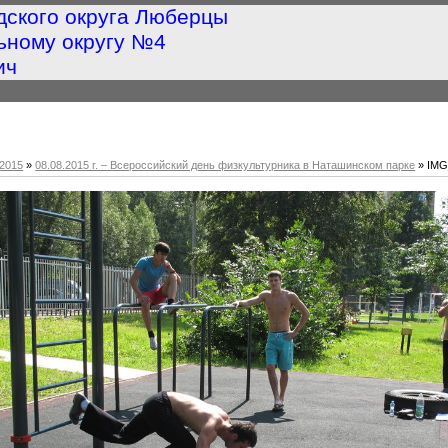
дского округа Люберцы
ьному округу №4
ич
2015
»
08.08.2015 г. – Всероссийский день физкультурника в Наташинском парке
» IMG