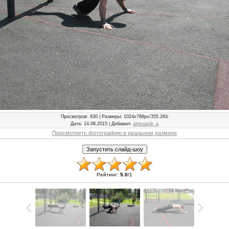
Просмотров
: 830 |
Размеры
: 1024x768px/355.2Kb
Дата
: 14.08.2015 |
Добавил
:
aleksandr_a
Просмотреть фотографию в реальном размере
Рейтинг
:
5.0
/
1