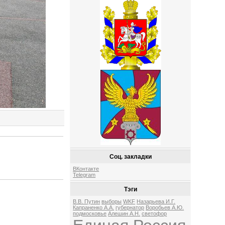
Соц. закладки
ВКонтакте
Telegram
Тэги
В.В. Путин
выборы
WKF
Назарьева И.Г.
Капраненко А.А.
губернатор
Воробьев А.Ю.
подмосковье
Алешин А.Н.
светофор