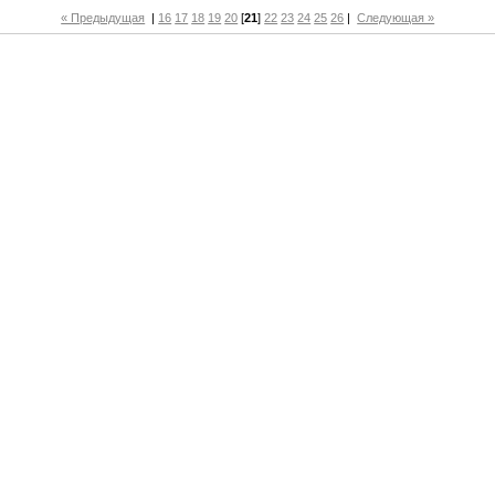
« Предыдущая
|
16
17
18
19
20
[
21
]
22
23
24
25
26
|
Следующая »