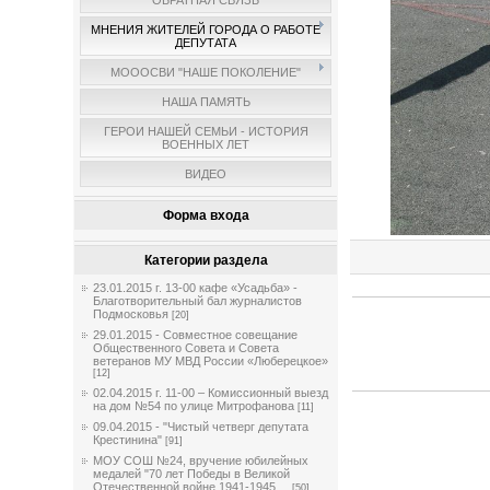
ОБРАТНАЯ СВЯЗЬ
МНЕНИЯ ЖИТЕЛЕЙ ГОРОДА О РАБОТЕ
ДЕПУТАТА
МОООСВИ "НАШЕ ПОКОЛЕНИЕ"
НАША ПАМЯТЬ
ГЕРОИ НАШЕЙ СЕМЬИ - ИСТОРИЯ
ВОЕННЫХ ЛЕТ
ВИДЕО
Форма входа
Категории раздела
23.01.2015 г. 13-00 кафе «Усадьба» -
Благотворительный бал журналистов
Подмосковья
[20]
29.01.2015 - Совместное совещание
Общественного Совета и Совета
ветеранов МУ МВД России «Люберецкое»
[12]
02.04.2015 г. 11-00 – Комиссионный выезд
на дом №54 по улице Митрофанова
[11]
09.04.2015 - "Чистый четверг депутата
Крестинина"
[91]
МОУ СОШ №24, вручение юбилейных
медалей "70 лет Победы в Великой
Отечественной войне 1941-1945 ...
[50]