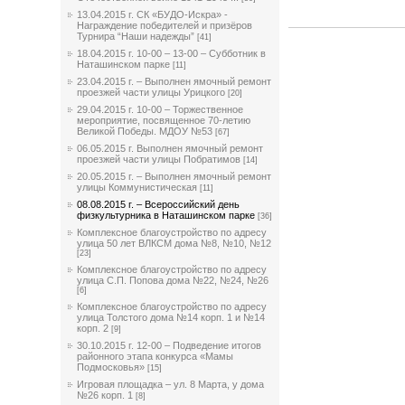
13.04.2015 г. СК «БУДО-Искра» -
Награждение победителей и призёров
Турнира “Наши надежды”
[41]
18.04.2015 г. 10-00 – 13-00 – Субботник в
Наташинском парке
[11]
23.04.2015 г. – Выполнен ямочный ремонт
проезжей части улицы Урицкого
[20]
29.04.2015 г. 10-00 – Торжественное
мероприятие, посвященное 70-летию
Великой Победы. МДОУ №53
[67]
06.05.2015 г. Выполнен ямочный ремонт
проезжей части улицы Побратимов
[14]
20.05.2015 г. – Выполнен ямочный ремонт
улицы Коммунистическая
[11]
08.08.2015 г. – Всероссийский день
физкультурника в Наташинском парке
[36]
Комплексное благоустройство по адресу
улица 50 лет ВЛКСМ дома №8, №10, №12
[23]
Комплексное благоустройство по адресу
улица С.П. Попова дома №22, №24, №26
[6]
Комплексное благоустройство по адресу
улица Толстого дома №14 корп. 1 и №14
корп. 2
[9]
30.10.2015 г. 12-00 – Подведение итогов
районного этапа конкурса «Мамы
Подмосковья»
[15]
Игровая площадка – ул. 8 Марта, у дома
№26 корп. 1
[8]