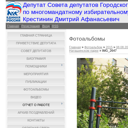
Депутат Совета депутатов Городско
по многомандатному избирательном
Крестинин Дмитрий Афанасьевич
Главная
|
Регистрация
|
Вход
|
RSS
ГЛАВНАЯ СТРАНИЦА
Фотоальбомы
ПРИВЕТСТВИЕ ДЕПУТАТА
Главная
»
Фотоальбом
»
2015
»
08.08.2
Наташинском парке
» IMG_2647
СОВЕТ ДЕПУТАТОВ
БИОГРАФИЯ
ПОМОЩНИКИ
МЕРОПРИЯТИЯ
ПУБЛИКАЦИИ
ФОТОАЛЬБОМЫ
ВИДЕО
ОТЧЕТ О РАБОТЕ
АРХИВ ПОЗДРАВЛЕНИЙ
КОНТАКТЫ