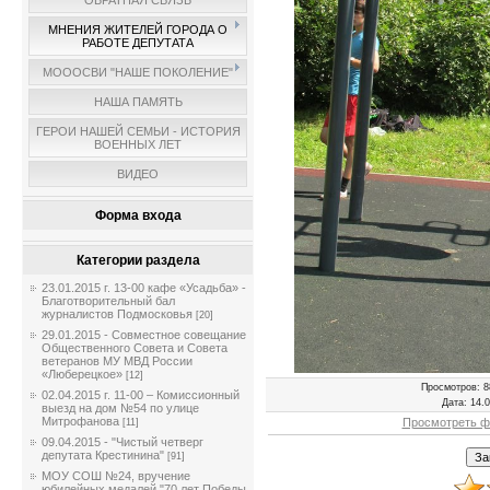
ОБРАТНАЯ СВЯЗЬ
МНЕНИЯ ЖИТЕЛЕЙ ГОРОДА О
РАБОТЕ ДЕПУТАТА
МОООСВИ "НАШЕ ПОКОЛЕНИЕ"
НАША ПАМЯТЬ
ГЕРОИ НАШЕЙ СЕМЬИ - ИСТОРИЯ
ВОЕННЫХ ЛЕТ
ВИДЕО
Форма входа
Категории раздела
23.01.2015 г. 13-00 кафе «Усадьба» -
Благотворительный бал
журналистов Подмосковья
[20]
29.01.2015 - Совместное совещание
Общественного Совета и Совета
ветеранов МУ МВД России
«Люберецкое»
[12]
Просмотров
: 8
02.04.2015 г. 11-00 – Комиссионный
Дата
: 14.
выезд на дом №54 по улице
Митрофанова
Просмотреть ф
[11]
09.04.2015 - "Чистый четверг
депутата Крестинина"
[91]
МОУ СОШ №24, вручение
юбилейных медалей "70 лет Победы