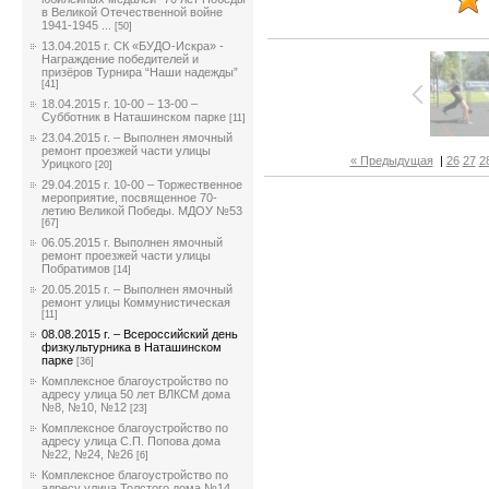
в Великой Отечественной войне
1941-1945 ...
[50]
13.04.2015 г. СК «БУДО-Искра» -
Награждение победителей и
призёров Турнира “Наши надежды”
[41]
18.04.2015 г. 10-00 – 13-00 –
Субботник в Наташинском парке
[11]
23.04.2015 г. – Выполнен ямочный
ремонт проезжей части улицы
« Предыдущая
|
26
27
2
Урицкого
[20]
29.04.2015 г. 10-00 – Торжественное
мероприятие, посвященное 70-
летию Великой Победы. МДОУ №53
[67]
06.05.2015 г. Выполнен ямочный
ремонт проезжей части улицы
Побратимов
[14]
20.05.2015 г. – Выполнен ямочный
ремонт улицы Коммунистическая
[11]
08.08.2015 г. – Всероссийский день
физкультурника в Наташинском
парке
[36]
Комплексное благоустройство по
адресу улица 50 лет ВЛКСМ дома
№8, №10, №12
[23]
Комплексное благоустройство по
адресу улица С.П. Попова дома
№22, №24, №26
[6]
Комплексное благоустройство по
адресу улица Толстого дома №14