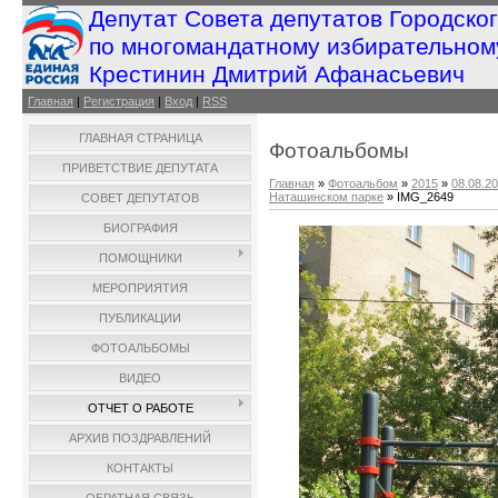
Депутат Совета депутатов Городско
по многомандатному избирательном
Крестинин Дмитрий Афанасьевич
Главная
|
Регистрация
|
Вход
|
RSS
ГЛАВНАЯ СТРАНИЦА
Фотоальбомы
ПРИВЕТСТВИЕ ДЕПУТАТА
Главная
»
Фотоальбом
»
2015
»
08.08.2
Наташинском парке
» IMG_2649
СОВЕТ ДЕПУТАТОВ
БИОГРАФИЯ
ПОМОЩНИКИ
МЕРОПРИЯТИЯ
ПУБЛИКАЦИИ
ФОТОАЛЬБОМЫ
ВИДЕО
ОТЧЕТ О РАБОТЕ
АРХИВ ПОЗДРАВЛЕНИЙ
КОНТАКТЫ