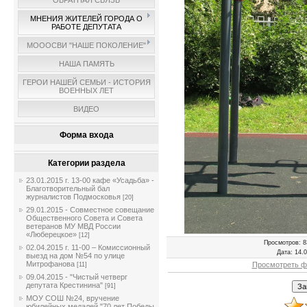
ОБРАТНАЯ СВЯЗЬ
МНЕНИЯ ЖИТЕЛЕЙ ГОРОДА О
РАБОТЕ ДЕПУТАТА
МОООСВИ "НАШЕ ПОКОЛЕНИЕ"
НАША ПАМЯТЬ
ГЕРОИ НАШЕЙ СЕМЬИ - ИСТОРИЯ
ВОЕННЫХ ЛЕТ
ВИДЕО
Форма входа
Категории раздела
23.01.2015 г. 13-00 кафе «Усадьба» -
Благотворительный бал
журналистов Подмосковья
[20]
29.01.2015 - Совместное совещание
Общественного Совета и Совета
ветеранов МУ МВД России
«Люберецкое»
[12]
Просмотров
: 8
02.04.2015 г. 11-00 – Комиссионный
Дата
: 14.
выезд на дом №54 по улице
Митрофанова
Просмотреть ф
[11]
09.04.2015 - "Чистый четверг
депутата Крестинина"
[91]
МОУ СОШ №24, вручение
юбилейных медалей "70 лет Победы