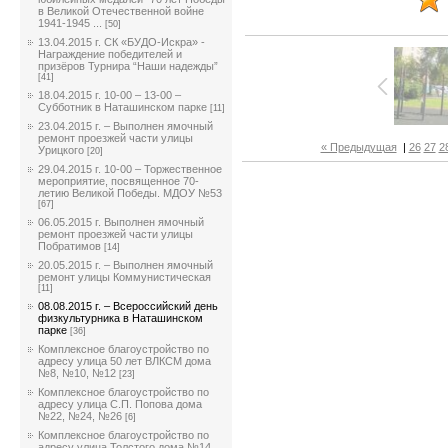
в Великой Отечественной войне
1941-1945 ...
[50]
13.04.2015 г. СК «БУДО-Искра» -
Награждение победителей и
призёров Турнира “Наши надежды”
[41]
18.04.2015 г. 10-00 – 13-00 –
Субботник в Наташинском парке
[11]
23.04.2015 г. – Выполнен ямочный
ремонт проезжей части улицы
« Предыдущая
|
26
27
2
Урицкого
[20]
29.04.2015 г. 10-00 – Торжественное
мероприятие, посвященное 70-
летию Великой Победы. МДОУ №53
[67]
06.05.2015 г. Выполнен ямочный
ремонт проезжей части улицы
Побратимов
[14]
20.05.2015 г. – Выполнен ямочный
ремонт улицы Коммунистическая
[11]
08.08.2015 г. – Всероссийский день
физкультурника в Наташинском
парке
[36]
Комплексное благоустройство по
адресу улица 50 лет ВЛКСМ дома
№8, №10, №12
[23]
Комплексное благоустройство по
адресу улица С.П. Попова дома
№22, №24, №26
[6]
Комплексное благоустройство по
адресу улица Толстого дома №14