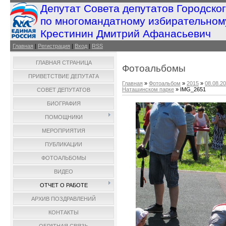
Депутат Совета депутатов Городско
по многомандатному избирательном
Крестинин Дмитрий Афанасьевич
Главная
|
Регистрация
|
Вход
|
RSS
ГЛАВНАЯ СТРАНИЦА
Фотоальбомы
ПРИВЕТСТВИЕ ДЕПУТАТА
Главная
»
Фотоальбом
»
2015
»
08.08.2
Наташинском парке
» IMG_2651
СОВЕТ ДЕПУТАТОВ
БИОГРАФИЯ
ПОМОЩНИКИ
МЕРОПРИЯТИЯ
ПУБЛИКАЦИИ
ФОТОАЛЬБОМЫ
ВИДЕО
ОТЧЕТ О РАБОТЕ
АРХИВ ПОЗДРАВЛЕНИЙ
КОНТАКТЫ