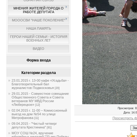
ОБРАТНАЯ СВЯЗЬ
МНЕНИЯ ЖИТЕЛЕЙ ГОРОДА О
РАБОТЕ ДЕПУТАТА
МОООСВИ "НАШЕ ПОКОЛЕНИЕ"
НАША ПАМЯТЬ
ГЕРОИ НАШЕЙ СЕМЬИ - ИСТОРИЯ
ВОЕННЫХ ЛЕТ
ВИДЕО
Форма входа
Категории раздела
23.01.2015 г. 13-00 кафе «Усадьба» -
Благотворительный бал
журналистов Подмосковья
[20]
29.01.2015 - Совместное совещание
Общественного Совета и Совета
ветеранов МУ МВД России
«Люберецкое»
[12]
Просмотров
: 8
02.04.2015 г. 11-00 – Комиссионный
Дата
: 14.
выезд на дом №54 по улице
Митрофанова
Просмотреть ф
[11]
09.04.2015 - "Чистый четверг
депутата Крестинина"
[91]
МОУ СОШ №24, вручение
юбилейных медалей "70 лет Победы