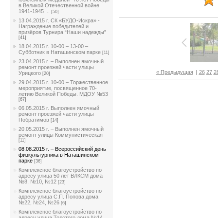
в Великой Отечественной войне
1941-1945 ...
[50]
13.04.2015 г. СК «БУДО-Искра» -
Награждение победителей и
призёров Турнира “Наши надежды”
[41]
18.04.2015 г. 10-00 – 13-00 –
Субботник в Наташинском парке
[11]
23.04.2015 г. – Выполнен ямочный
ремонт проезжей части улицы
« Предыдущая
|
26
27
2
Урицкого
[20]
29.04.2015 г. 10-00 – Торжественное
мероприятие, посвященное 70-
летию Великой Победы. МДОУ №53
[67]
06.05.2015 г. Выполнен ямочный
ремонт проезжей части улицы
Побратимов
[14]
20.05.2015 г. – Выполнен ямочный
ремонт улицы Коммунистическая
[11]
08.08.2015 г. – Всероссийский день
физкультурника в Наташинском
парке
[36]
Комплексное благоустройство по
адресу улица 50 лет ВЛКСМ дома
№8, №10, №12
[23]
Комплексное благоустройство по
адресу улица С.П. Попова дома
№22, №24, №26
[6]
Комплексное благоустройство по
адресу улица Толстого дома №14