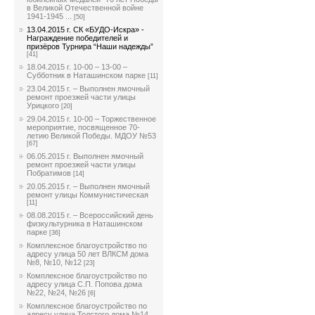
в Великой Отечественной войне
1941-1945 ...
[50]
13.04.2015 г. СК «БУДО-Искра» -
Награждение победителей и
призёров Турнира “Наши надежды”
[41]
18.04.2015 г. 10-00 – 13-00 –
Субботник в Наташинском парке
[11]
23.04.2015 г. – Выполнен ямочный
ремонт проезжей части улицы
Урицкого
[20]
29.04.2015 г. 10-00 – Торжественное
мероприятие, посвященное 70-
летию Великой Победы. МДОУ №53
[67]
06.05.2015 г. Выполнен ямочный
ремонт проезжей части улицы
Побратимов
[14]
20.05.2015 г. – Выполнен ямочный
ремонт улицы Коммунистическая
[11]
08.08.2015 г. – Всероссийский день
физкультурника в Наташинском
парке
[36]
Комплексное благоустройство по
адресу улица 50 лет ВЛКСМ дома
№8, №10, №12
[23]
Комплексное благоустройство по
адресу улица С.П. Попова дома
№22, №24, №26
[6]
Комплексное благоустройство по
адресу улица Толстого дома №14