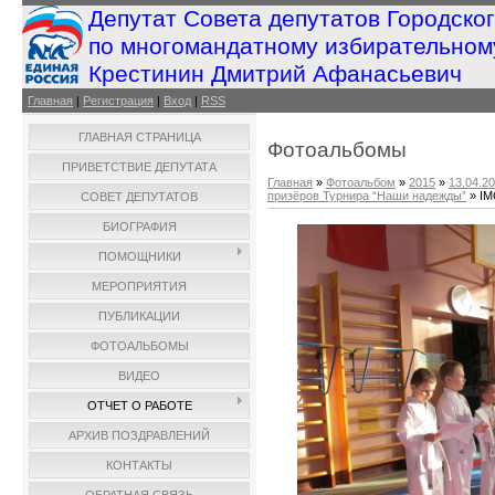
Депутат Совета депутатов Городско
по многомандатному избирательном
Крестинин Дмитрий Афанасьевич
Главная
|
Регистрация
|
Вход
|
RSS
ГЛАВНАЯ СТРАНИЦА
Фотоальбомы
ПРИВЕТСТВИЕ ДЕПУТАТА
Главная
»
Фотоальбом
»
2015
»
13.04.2
призёров Турнира “Наши надежды”
» IM
СОВЕТ ДЕПУТАТОВ
БИОГРАФИЯ
ПОМОЩНИКИ
МЕРОПРИЯТИЯ
ПУБЛИКАЦИИ
ФОТОАЛЬБОМЫ
ВИДЕО
ОТЧЕТ О РАБОТЕ
АРХИВ ПОЗДРАВЛЕНИЙ
КОНТАКТЫ