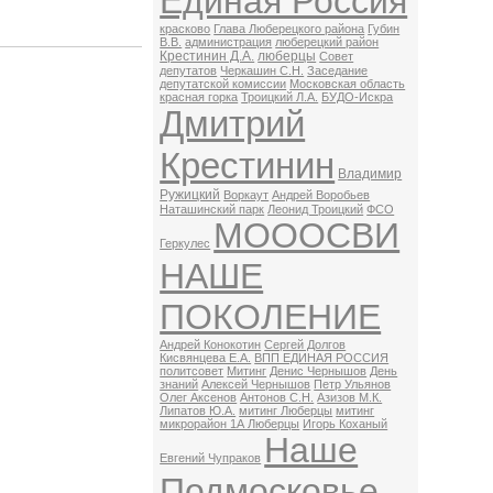
Единая Россия
красково
Глава Люберецкого района
Губин
В.В.
администрация
люберецкий район
Крестинин Д.А.
люберцы
Совет
депутатов
Черкашин С.Н.
Заседание
депутатской комиссии
Московская область
красная горка
Троицкий Л.А.
БУДО-Искра
Дмитрий
Крестинин
Владимир
Ружицкий
Воркаут
Андрей Воробьев
Наташинский парк
Леонид Троицкий
ФСО
МОООСВИ
Геркулес
НАШЕ
ПОКОЛЕНИЕ
Андрей Конокотин
Сергей Долгов
Кисвянцева Е.А.
ВПП ЕДИНАЯ РОССИЯ
политсовет
Митинг
Денис Чернышов
День
знаний
Алексей Чернышов
Петр Ульянов
Олег Аксенов
Антонов С.Н.
Азизов М.К.
Липатов Ю.А.
митинг Люберцы
митинг
микрорайон 1А Люберцы
Игорь Коханый
Наше
Евгений Чупраков
Подмосковье