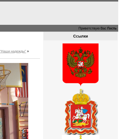
Приветствую Вас
Гость
Ссылки
а “Наши надежды”
»