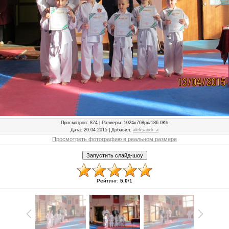
Просмотров
: 874 |
Размеры
: 1024x768px/186.0Kb
Дата
: 20.04.2015 |
Добавил
:
aleksandr_a
Просмотреть фотографию в реальном размере
Рейтинг
:
5.0
/
1