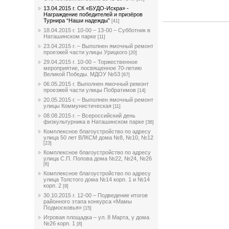
13.04.2015 г. СК «БУДО-Искра» -
Награждение победителей и призёров
Турнира “Наши надежды”
[41]
18.04.2015 г. 10-00 – 13-00 – Субботник в
Наташинском парке
[11]
23.04.2015 г. – Выполнен ямочный ремонт
проезжей части улицы Урицкого
[20]
29.04.2015 г. 10-00 – Торжественное
мероприятие, посвященное 70-летию
Великой Победы. МДОУ №53
[67]
06.05.2015 г. Выполнен ямочный ремонт
проезжей части улицы Побратимов
[14]
20.05.2015 г. – Выполнен ямочный ремонт
улицы Коммунистическая
[11]
08.08.2015 г. – Всероссийский день
физкультурника в Наташинском парке
[36]
Комплексное благоустройство по адресу
улица 50 лет ВЛКСМ дома №8, №10, №12
[23]
Комплексное благоустройство по адресу
улица С.П. Попова дома №22, №24, №26
[6]
Комплексное благоустройство по адресу
улица Толстого дома №14 корп. 1 и №14
корп. 2
[9]
30.10.2015 г. 12-00 – Подведение итогов
районного этапа конкурса «Мамы
Подмосковья»
[15]
Игровая площадка – ул. 8 Марта, у дома
№26 корп. 1
[8]