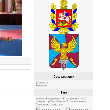
Соц. закладки
ВКонтакте
Telegram
Тэги
выборы
Назарьева И.Г.
Капраненко А.А.
губернатор
Воробьев А.Ю.
подмосковье
Алешин А.Н.
светофор