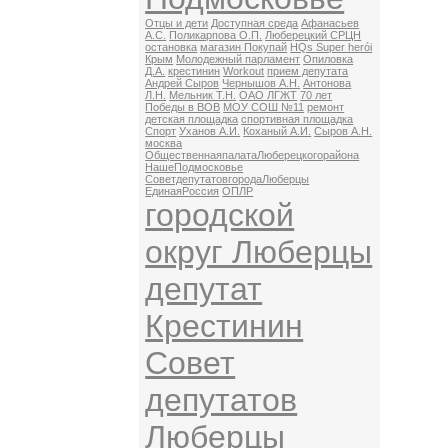
Отцы и дети
Доступная среда
Афанасьев
А.С.
Поликарпова О.П.
Люберецкий СРЦН
остановка
магазин Покупай
HQs Super herói
Крым
Молодежный парламент
Опиловка
Д.А.
крестинин
Workout
прием депутата
Андрей Сыров
Чернышов А.Н.
Антонова
Л.Н.
Мельник Т.Н.
ОАО ЛГЖТ
70 лет
Победы в ВОВ
МОУ СОШ №11
ремонт
детская площадка
спортивная площадка
Спорт
Уханов А.И.
Коханый А.И.
Сыров А.Н.
москва
ОбщественнаяпалатаЛюберецкогорайона
НашеПодмосковье
СоветдепутатовгородаЛюберцы
ЕдинаяРоссия
ОПЛР
городской
округ Люберцы
депутат
Крестинин
Совет
депутатов
Люберцы