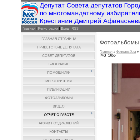
Депутат Совета депутатов Горо
по многомандатному избирател
Крестинин Дмитрий Афанасьев
Главная
|
Регистрация
|
Вход
|
RSS
ГЛАВНАЯ СТРАНИЦА
Фотоальбомы
ПРИВЕТСТВИЕ ДЕПУТАТА
Главная
»
Фотоальбом
»
IMG_1655
СОВЕТ ДЕПУТАТОВ
БИОГРАФИЯ
ПОМОЩНИКИ
МЕРОПРИЯТИЯ
ПУБЛИКАЦИИ
ФОТОАЛЬБОМЫ
ВИДЕО
ОТЧЕТ О РАБОТЕ
АРХИВ ПОЗДРАВЛЕНИЙ
КОНТАКТЫ