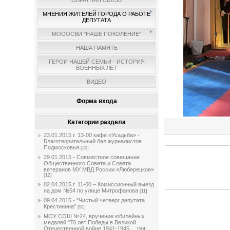
ОБРАТНАЯ СВЯЗЬ
МНЕНИЯ ЖИТЕЛЕЙ ГОРОДА О РАБОТЕ
ДЕПУТАТА
МОООСВИ "НАШЕ ПОКОЛЕНИЕ"
НАША ПАМЯТЬ
ГЕРОИ НАШЕЙ СЕМЬИ - ИСТОРИЯ
ВОЕННЫХ ЛЕТ
ВИДЕО
Форма входа
Категории раздела
23.01.2015 г. 13-00 кафе «Усадьба» -
Благотворительный бал журналистов
Подмосковья
[20]
29.01.2015 - Совместное совещание
Общественного Совета и Совета
ветеранов МУ МВД России «Люберецкое»
[12]
02.04.2015 г. 11-00 – Комиссионный выезд
на дом №54 по улице Митрофанова
[11]
09.04.2015 - "Чистый четверг депутата
Крестинина"
[91]
МОУ СОШ №24, вручение юбилейных
медалей "70 лет Победы в Великой
Отечественной войне 1941-1945 ...
[50]