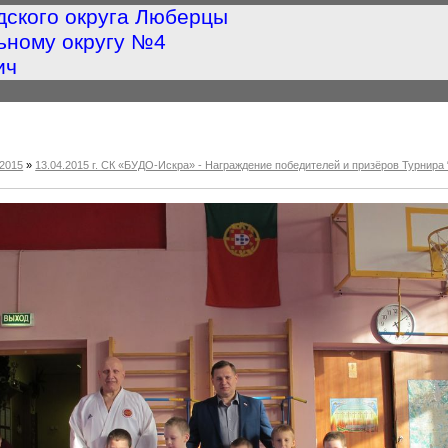
дского округа Люберцы
ьному округу №4
ич
2015
»
13.04.2015 г. СК «БУДО-Искра» - Награждение победителей и призёров Турнир