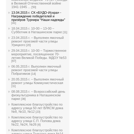
в Великой Отечественной войне
1941-1945 ...
[50]
13.04.2015 г. СК «БУДО-Искра» -
Награждение победителей и
призёров Турнира “Наши надежды”
[41]
18.04.2015 г. 10-00 – 13-00 –
Субботник в Наташинском парке
[11]
23.04.2015 г. – Выполнен ямочный
ремонт проезжей части улицы
Урицкого
[20]
29.04.2015 г. 10-00 – Торжественное
мероприятие, посвященное 70-
летию Великой Победы. МДОУ №53
[67]
06.05.2015 г. Выполнен ямочный
ремонт проезжей части улицы
Побратимов
[14]
20.05.2015 г. – Выполнен ямочный
ремонт улицы Коммунистическая
[11]
08.08.2015 г. – Всероссийский день
физкультурника в Наташинском
парке
[36]
Комплексное благоустройство по
адресу улица 50 лет ВЛКСМ дома
№8, №10, №12
[23]
Комплексное благоустройство по
адресу улица С.П. Попова дома
№22, №24, №26
[6]
Комплексное благоустройство по
адресу улица Толстого дома №14