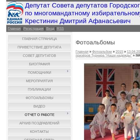
Депутат Совета депутатов Городско
по многомандатному избирательном
Крестинин Дмитрий Афанасьевич
Главная
|
Регистрация
|
Вход
|
RSS
ГЛАВНАЯ СТРАНИЦА
Фотоальбомы
ПРИВЕТСТВИЕ ДЕПУТАТА
Главная
»
Фотоальбом
»
2015
»
13.04.2
призёров Турнира “Наши надежды”
» IM
СОВЕТ ДЕПУТАТОВ
БИОГРАФИЯ
ПОМОЩНИКИ
МЕРОПРИЯТИЯ
ПУБЛИКАЦИИ
ФОТОАЛЬБОМЫ
ВИДЕО
ОТЧЕТ О РАБОТЕ
АРХИВ ПОЗДРАВЛЕНИЙ
КОНТАКТЫ