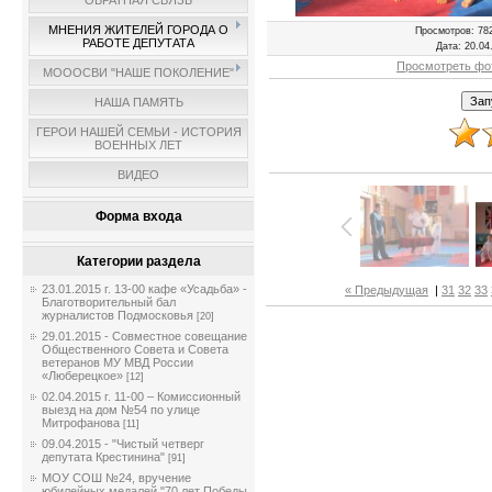
ОБРАТНАЯ СВЯЗЬ
МНЕНИЯ ЖИТЕЛЕЙ ГОРОДА О
Просмотров
: 78
РАБОТЕ ДЕПУТАТА
Дата
: 20.04
Просмотреть фо
МОООСВИ "НАШЕ ПОКОЛЕНИЕ"
НАША ПАМЯТЬ
ГЕРОИ НАШЕЙ СЕМЬИ - ИСТОРИЯ
ВОЕННЫХ ЛЕТ
ВИДЕО
Форма входа
Категории раздела
23.01.2015 г. 13-00 кафе «Усадьба» -
« Предыдущая
|
31
32
33
Благотворительный бал
журналистов Подмосковья
[20]
29.01.2015 - Совместное совещание
Общественного Совета и Совета
ветеранов МУ МВД России
«Люберецкое»
[12]
02.04.2015 г. 11-00 – Комиссионный
выезд на дом №54 по улице
Митрофанова
[11]
09.04.2015 - "Чистый четверг
депутата Крестинина"
[91]
МОУ СОШ №24, вручение
юбилейных медалей "70 лет Победы