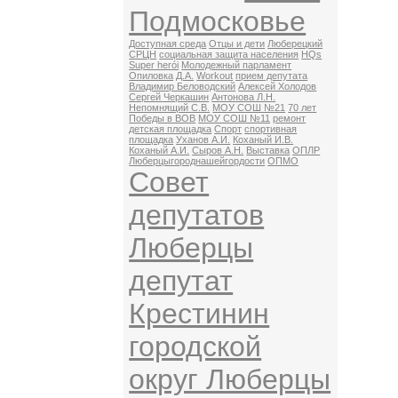
Подмосковье
Доступная среда
Отцы и дети
Люберецкий
СРЦН
социальная защита населения
HQs
Super herói
Молодежный парламент
Опиловка
Д.А.
Workout
прием депутата
Владимир Беловодский
Алексей Холодов
Сергей Черкашин
Антонова Л.Н.
Непомнящий С.В.
МОУ СОШ №21
70 лет
Победы в ВОВ
МОУ СОШ №11
ремонт
детская площадка
Спорт
спортивная
площадка
Уханов А.И.
Коханый И.В.
Коханый А.И.
Сыров А.Н.
Выставка
ОПЛР
Люберцыгороднашейгордости
ОПМО
Совет
депутатов
Люберцы
депутат
Крестинин
городской
округ Люберцы