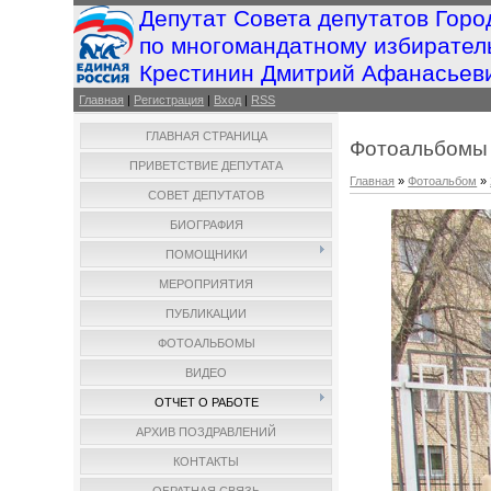
Депутат Совета депутатов Горо
по многомандатному избирател
Крестинин Дмитрий Афанасьев
Главная
|
Регистрация
|
Вход
|
RSS
ГЛАВНАЯ СТРАНИЦА
Фотоальбомы
ПРИВЕТСТВИЕ ДЕПУТАТА
Главная
»
Фотоальбом
»
СОВЕТ ДЕПУТАТОВ
БИОГРАФИЯ
ПОМОЩНИКИ
МЕРОПРИЯТИЯ
ПУБЛИКАЦИИ
ФОТОАЛЬБОМЫ
ВИДЕО
ОТЧЕТ О РАБОТЕ
АРХИВ ПОЗДРАВЛЕНИЙ
КОНТАКТЫ