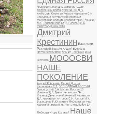
Единая Россия
красково
малаховка
администрация
Крестинин Д.А.
люберецкий район
люберцы
Совет депутатов
Черкашин С.Н.
Заседание депутатской комиссии
Московская область
красная горка
Троицкий
Л.А.
Зеленая зона
БУДО-Искра
День
физкультурника 2013
Дмитрий
Крестинин
Владимир
Ружицкий
Воркаут
Андрей Воробьев
Наташинский парк
Леонид Троицкий
ФСО
МОООСВИ
Геркулес
НАШЕ
ПОКОЛЕНИЕ
Андрей Конокотин
Сергей Долгов
Кисвянцева Е.А.
ВПП ЕДИНАЯ РОССИЯ
Беловодский В.А.
Митинг
Россия 10
Усманов Д.А.
Денис Чернышов
Петр
Ульянов
День знаний
Алексей Чернышов
Д.А. Крестинин
Антонов С.Н.
Азизов М.К.
Брынцалов И.Ю.
митинг Люберцы
депутат
Крестинин митинг
митинг микрорайон 1А
Наше
Люберцы
Игорь Коханый