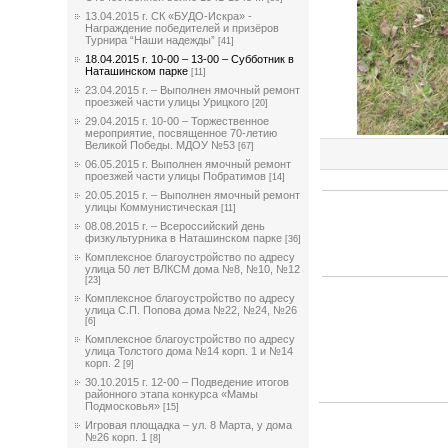
13.04.2015 г. СК «БУДО-Искра» -
Награждение победителей и призёров
Турнира “Наши надежды”
[41]
18.04.2015 г. 10-00 – 13-00 – Субботник в
Наташинском парке
[11]
23.04.2015 г. – Выполнен ямочный ремонт
проезжей части улицы Урицкого
[20]
29.04.2015 г. 10-00 – Торжественное
мероприятие, посвященное 70-летию
Великой Победы. МДОУ №53
[67]
06.05.2015 г. Выполнен ямочный ремонт
проезжей части улицы Побратимов
[14]
20.05.2015 г. – Выполнен ямочный ремонт
улицы Коммунистическая
[11]
08.08.2015 г. – Всероссийский день
физкультурника в Наташинском парке
[36]
Комплексное благоустройство по адресу
улица 50 лет ВЛКСМ дома №8, №10, №12
[23]
Комплексное благоустройство по адресу
улица С.П. Попова дома №22, №24, №26
[6]
Комплексное благоустройство по адресу
улица Толстого дома №14 корп. 1 и №14
корп. 2
[9]
30.10.2015 г. 12-00 – Подведение итогов
районного этапа конкурса «Мамы
Подмосковья»
[15]
Игровая площадка – ул. 8 Марта, у дома
№26 корп. 1
[8]