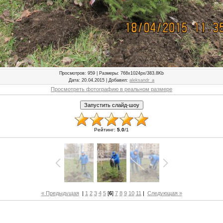
Просмотров
: 959 |
Размеры
: 768x1024px/383.8Kb
Дата
: 20.04.2015 |
Добавил
:
aleksandr_a
Просмотреть фотографию в реальном размере
Рейтинг
:
5.0
/
1
« Предыдущая
|
1
2
3
4
5
[
6
]
7
8
9
10
11
|
Следующая »