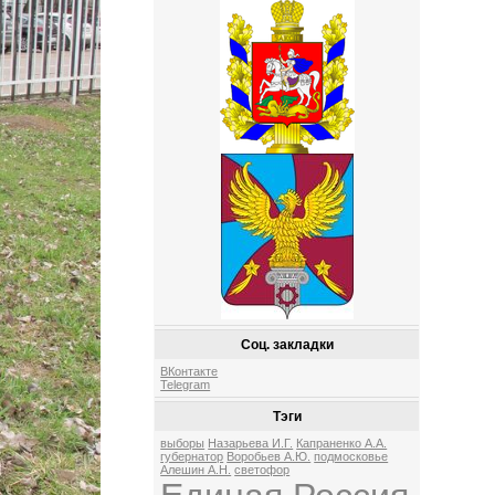
Соц. закладки
ВКонтакте
Telegram
Тэги
выборы
Назарьева И.Г.
Капраненко А.А.
губернатор
Воробьев А.Ю.
подмосковье
Алешин А.Н.
светофор