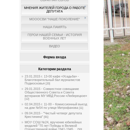
ОБРАТНАЯ СВЯЗЬ
МНЕНИЯ ЖИТЕЛЕЙ ГОРОДА О РАБОТЕ
ДЕПУТАТА
МОООСВИ "НАШЕ ПОКОЛЕНИЕ"
НАША ПАМЯТЬ
ГЕРОИ НАШЕЙ СЕМЬИ - ИСТОРИЯ
ВОЕННЫХ ЛЕТ
ВИДЕО
Форма входа
Категории раздела
23.01.2015 г. 13-00 кафе «Усадьба» -
Благотворительный бал журналистов
Подмосковья
[20]
29.01.2015 - Совместное совещание
Общественного Совета и Совета
ветеранов МУ МВД России «Люберецкое»
[12]
02.04.2015 г. 11-00 – Комиссионный выезд
на дом №54 по улице Митрофанова
[11]
09.04.2015 - "Чистый четверг депутата
Крестинина"
[91]
МОУ СОШ №24, вручение юбилейных
медалей "70 лет Победы в Великой
Отечественной войне 1941-1945 ...
[50]