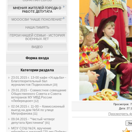
ОБРАТНАЯ СВЯЗЬ
МНЕНИЯ ЖИТЕЛЕЙ ГОРОДА О
РАБОТЕ ДЕПУТАТА
МОООСВИ "НАШЕ ПОКОЛЕНИЕ"
НАША ПАМЯТЬ
ГЕРОИ НАШЕЙ СЕМЬИ - ИСТОРИЯ
ВОЕННЫХ ЛЕТ
ВИДЕО
Форма входа
Категории раздела
23.01.2015 г. 13-00 кафе «Усадьба» -
Благотворительный бал
журналистов Подмосковья
[20]
29.01.2015 - Совместное совещание
Общественного Совета и Совета
ветеранов МУ МВД России
«Люберецкое»
[12]
Просмотров
: 7
02.04.2015 г. 11-00 – Комиссионный
Дата
: 27.
выезд на дом №54 по улице
Митрофанова
Просмотреть ф
[11]
09.04.2015 - "Чистый четверг
депутата Крестинина"
[91]
МОУ СОШ №24, вручение
юбилейных медалей "70 лет Победы