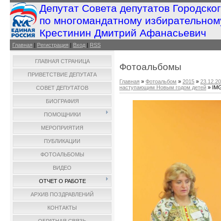
Депутат Совета депутатов Городско
по многомандатному избирательном
Крестинин Дмитрий Афанасьевич
Главная
|
Регистрация
|
Вход
|
RSS
ГЛАВНАЯ СТРАНИЦА
Фотоальбомы
ПРИВЕТСТВИЕ ДЕПУТАТА
Главная
»
Фотоальбом
»
2015
»
23.12.20
наступающим Новым годом детей
» IM
СОВЕТ ДЕПУТАТОВ
БИОГРАФИЯ
ПОМОЩНИКИ
МЕРОПРИЯТИЯ
ПУБЛИКАЦИИ
ФОТОАЛЬБОМЫ
ВИДЕО
ОТЧЕТ О РАБОТЕ
АРХИВ ПОЗДРАВЛЕНИЙ
КОНТАКТЫ