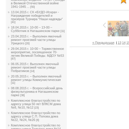
в Великой Отечественной войне
1941-1945 ...
[50]
13.04.2015 г. СК «БУДО-Искра» -
Награждение победителей и
призёров Турнира “Наши надежды”
[41]
18.04.2015 г. 10-00 – 13-00 –
Субботник в Наташинском парке
[11]
23.04.2015 г. – Выполнен ямочный
ремонт проезжей части улицы
« Предыдущая
|
13
14
1
Урицкого
[20]
29.04.2015 г. 10-00 – Торжественное
мероприятие, посвященное 70-
летию Великой Победы. МДОУ №53
[67]
06.05.2015 г. Выполнен ямочный
ремонт проезжей части улицы
Побратимов
[14]
20.05.2015 г. – Выполнен ямочный
ремонт улицы Коммунистическая
[11]
08.08.2015 г. – Всероссийский день
физкультурника в Наташинском
парке
[36]
Комплексное благоустройство по
адресу улица 50 лет ВЛКСМ дома
№8, №10, №12
[23]
Комплексное благоустройство по
адресу улица С.П. Попова дома
№22, №24, №26
[6]
Комплексное благоустройство по
адресу улица Толстого дома №14